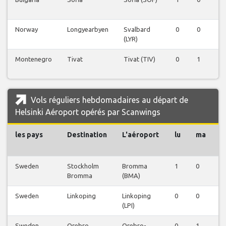
Norway
Longyearbyen
Svalbard
0
0
0
(LYR)
Montenegro
Tivat
Tivat (TIV)
0
1
1
Vols réguliers hebdomadaires au départ de
Helsinki Aéroport opérés par Scanwings
les pays
Destination
L'aéroport
lu
ma
Sweden
Stockholm
Bromma
1
0
0
Bromma
(BMA)
Sweden
Linkoping
Linkoping
0
0
0
(LPI)
Sweden
Orebro
Orebro-
0
1
0