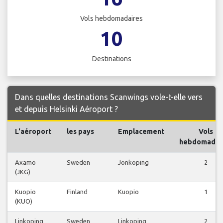
Vols hebdomadaires
10
Destinations
Dans quelles destinations Scanwings vole-t-elle vers
et depuis Helsinki Aéroport ?
L'aéroport
les pays
Emplacement
Vols
hebdomadai
Axamo
Sweden
Jonkoping
2
(JKG)
Kuopio
Finland
Kuopio
1
(KUO)
Linkoping
Sweden
Linkoping
2