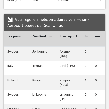
Vols réguliers hebdomadaires vers Helsinki
Aéroport opérés par Scanwings
les pays
Destination
L'aéroport
lu
ma
Sweden
Jonkoping
Axamo
0
1
0
(JKG)
Italy
Trapani
Birgi (TPS)
0
0
1
Finland
Kuopio
Kuopio
1
0
0
(KUO)
Sweden
Linkoping
Linkoping
0
0
0
(LPI)
Bulgaria
Sofia
Sofia (SOF)
1
0
0