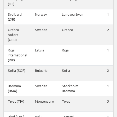
(LPI)
Svalbard
Norway
Longyearbyen
1
(LYR)
Orebro-
Sweden
Orebro
2
bofors
(ORB)
Riga
Latvia
Riga
1
International
(RIX)
Sofia (SOF)
Bulgaria
Sofia
2
Bromma
Sweden
Stockholm
1
(BMA)
Bromma
Tivat (TIV)
Montenegro
Tivat
3
Birgi (TPS)
Italy
Trapani
1