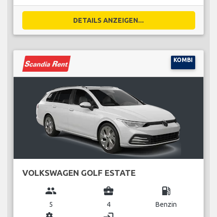
DETAILS ANZEIGEN...
KOMBI
VOLKSWAGEN GOLF ESTATE
group
business_center
local_gas_station
5
4
Benzin