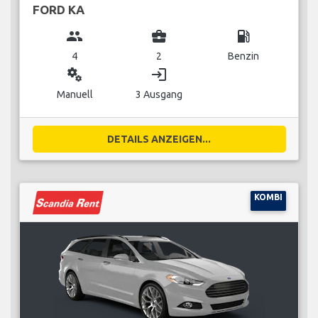
FORD KA
group
business_center
local_gas_station
4
2
Benzin
miscellaneous_services
login
Manuell
3 Ausgang
DETAILS ANZEIGEN...
KOMBI