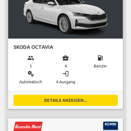
SKODA OCTAVIA
group
business_center
local_gas_station
5
4
Benzin
miscellaneous_services
login
Automatisch
4 Ausgang
DETAILS ANZEIGEN...
KOMBI