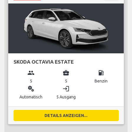
SKODA OCTAVIA ESTATE
group
business_center
local_gas_station
5
5
Benzin
miscellaneous_services
login
Automatisch
5 Ausgang
DETAILS ANZEIGEN...