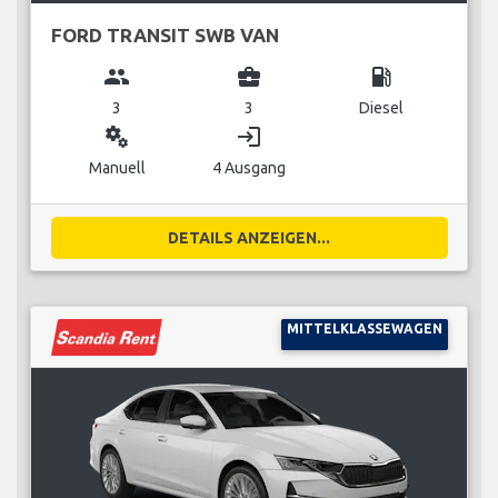
FORD TRANSIT SWB VAN
group
business_center
local_gas_station
3
3
Diesel
miscellaneous_services
login
Manuell
4 Ausgang
DETAILS ANZEIGEN...
MITTELKLASSEWAGEN