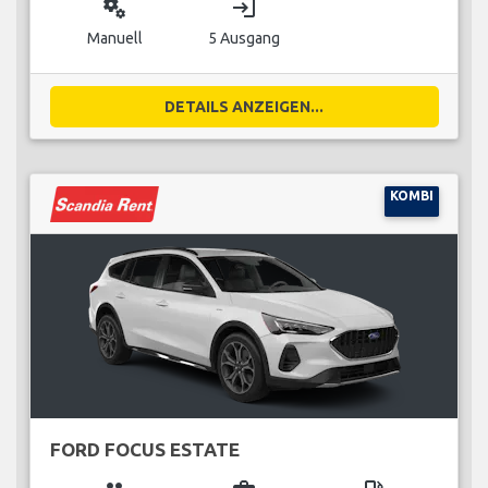
miscellaneous_services
login
Manuell
5 Ausgang
DETAILS ANZEIGEN...
KOMBI
FORD FOCUS ESTATE