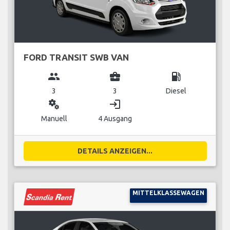
FORD TRANSIT SWB VAN
group
business_center
local_gas_station
3
3
Diesel
miscellaneous_services
login
Manuell
4 Ausgang
DETAILS ANZEIGEN...
MITTELKLASSEWAGEN