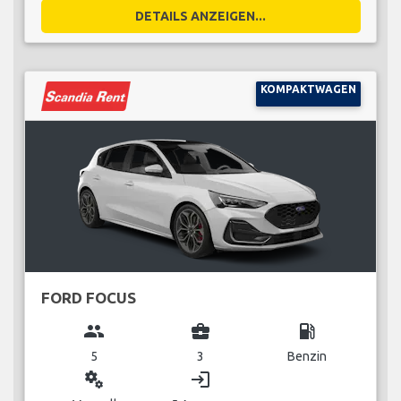
DETAILS ANZEIGEN...
KOMPAKTWAGEN
FORD FOCUS
group
business_center
local_gas_station
5
3
Benzin
miscellaneous_services
login