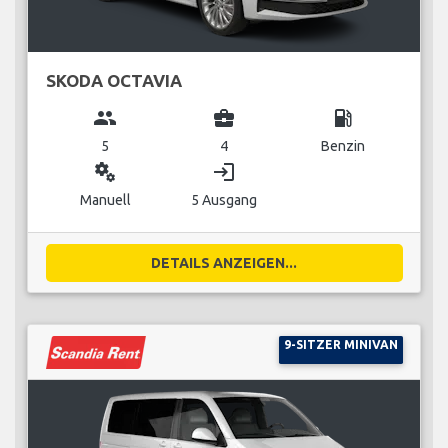
SKODA OCTAVIA
group
business_center
local_gas_station
5
4
Benzin
miscellaneous_services
login
Manuell
5 Ausgang
DETAILS ANZEIGEN...
9-SITZER MINIVAN