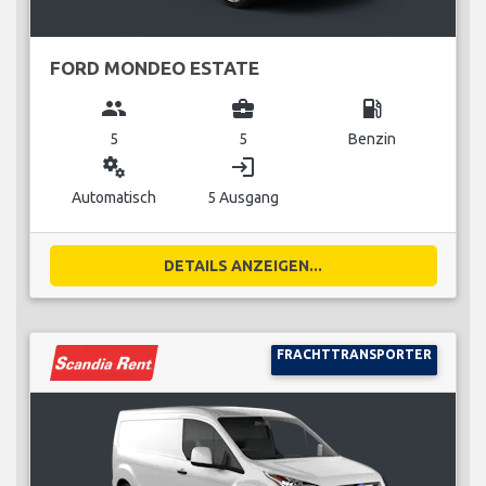
FORD MONDEO ESTATE
group
business_center
local_gas_station
5
5
Benzin
miscellaneous_services
login
Automatisch
5 Ausgang
DETAILS ANZEIGEN...
FRACHTTRANSPORTER