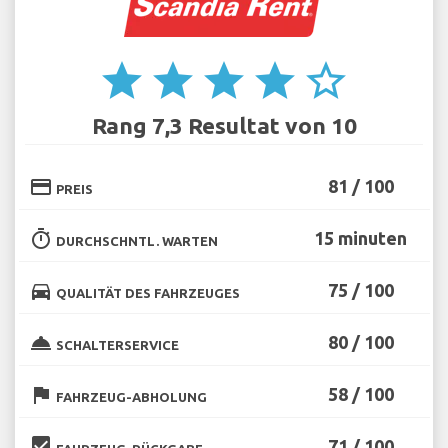
star
star
star
star
star_border
Rang 7,3 Resultat von 10
credit_card
81 / 100
PREIS
timer
15 minuten
DURCHSCHNTL. WARTEN
directions_car
75 / 100
QUALITÄT DES FAHRZEUGES
room_service
80 / 100
SCHALTERSERVICE
flag
58 / 100
FAHRZEUG-ABHOLUNG
beenhere
71 / 100