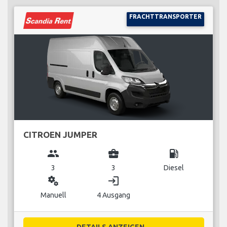
FRACHTTRANSPORTER
CITROEN JUMPER
group
business_center
local_gas_station
3
3
Diesel
miscellaneous_services
login
Manuell
4 Ausgang
DETAILS ANZEIGEN...