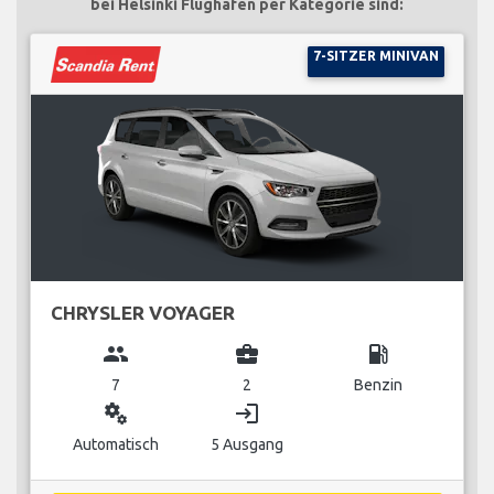
bei Helsinki Flughafen per Kategorie sind:
7-SITZER MINIVAN
CHRYSLER VOYAGER
group
business_center
local_gas_station
7
2
Benzin
miscellaneous_services
login
Automatisch
5 Ausgang