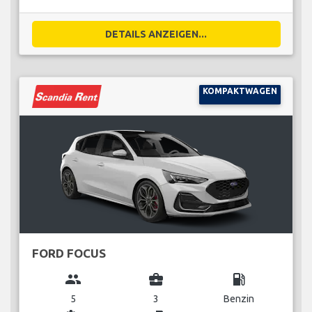
DETAILS ANZEIGEN...
KOMPAKTWAGEN
FORD FOCUS
group
business_center
local_gas_station
5
3
Benzin