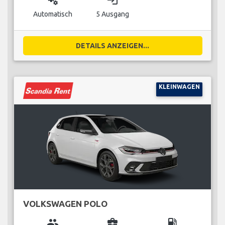
miscellaneous_services
login
Automatisch
5 Ausgang
DETAILS ANZEIGEN...
KLEINWAGEN
VOLKSWAGEN POLO
group
business_center
local_gas_station