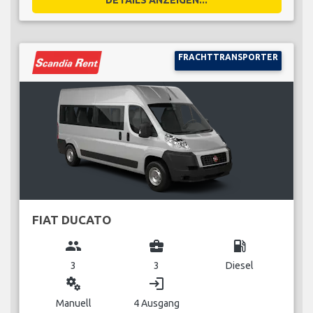
FRACHTTRANSPORTER
FIAT DUCATO
group
business_center
local_gas_station
3
3
Diesel
miscellaneous_services
login
Manuell
4 Ausgang