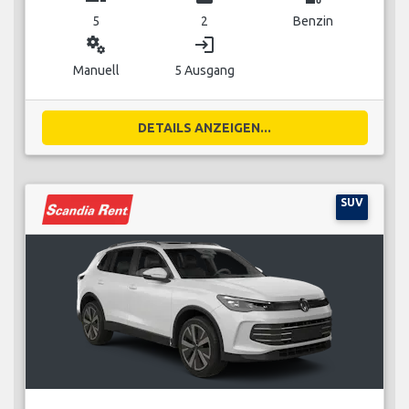
5
2
Benzin
miscellaneous_services
login
Manuell
5 Ausgang
DETAILS ANZEIGEN...
SUV