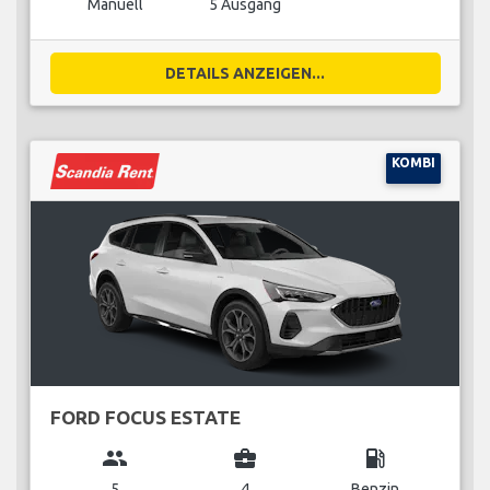
Manuell
5 Ausgang
DETAILS ANZEIGEN...
KOMBI
FORD FOCUS ESTATE
group
business_center
local_gas_station
5
4
Benzin