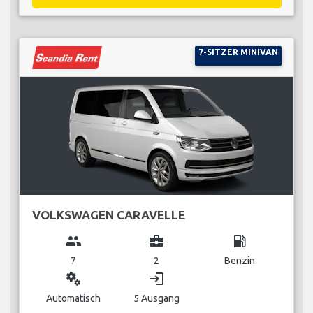
7-SITZER MINIVAN
VOLKSWAGEN CARAVELLE
group
business_center
local_gas_station
7
2
Benzin
miscellaneous_services
login
Automatisch
5 Ausgang