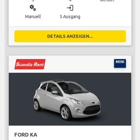
miscellaneous_services
login
Manuell
5 Ausgang
DETAILS ANZEIGEN...
MINI
FORD KA