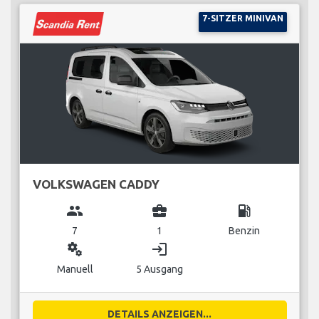
7-SITZER MINIVAN
VOLKSWAGEN CADDY
group
business_center
local_gas_station
7
1
Benzin
miscellaneous_services
login
Manuell
5 Ausgang
DETAILS ANZEIGEN...