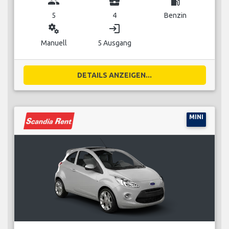
group
business_center
local_gas_station
5
4
Benzin
miscellaneous_services
login
Manuell
5 Ausgang
DETAILS ANZEIGEN...
MINI