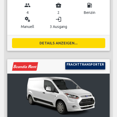
group
business_center
local_gas_station
4
2
Benzin
miscellaneous_services
login
Manuell
3 Ausgang
DETAILS ANZEIGEN...
FRACHTTRANSPORTER