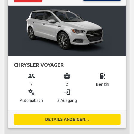
CHRYSLER VOYAGER
group
business_center
local_gas_station
7
2
Benzin
miscellaneous_services
login
Automatisch
5 Ausgang
DETAILS ANZEIGEN...