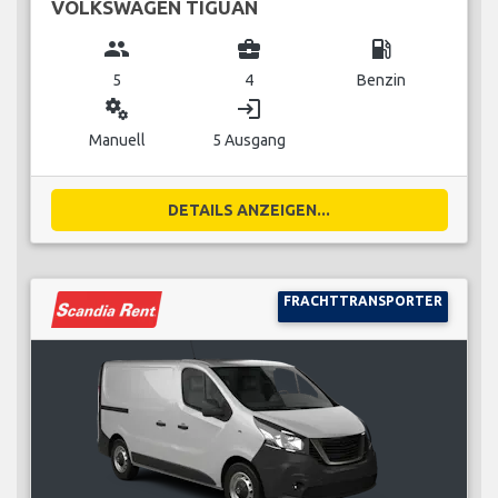
VOLKSWAGEN TIGUAN
group
business_center
local_gas_station
5
4
Benzin
miscellaneous_services
login
Manuell
5 Ausgang
DETAILS ANZEIGEN...
FRACHTTRANSPORTER