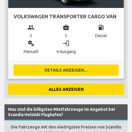
VOLKSWAGEN TRANSPORTER CARGO VAN
group
business_center
local_gas_station
3
3
Diesel
miscellaneous_services
login
Manuell
4 Ausgang
DETAILS ANZEIGEN...
ALLES ANZEIGEN
Was sind die billigsten Mietfahrzeuge im Angebot bei
Scandia Helsinki Flughafen?
Die Fahrzeuge mit den niedrigsten Preisen von Scandia