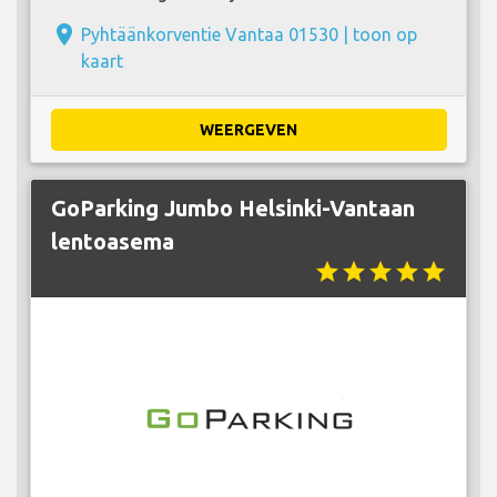
place
Pyhtäänkorventie Vantaa 01530 |
toon op
kaart
WEERGEVEN
GoParking Jumbo Helsinki-Vantaan
lentoasema
star
star
star
star
star