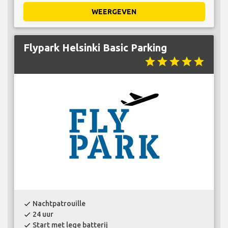
WEERGEVEN
Flypark Helsinki Basic Parking
star
star
star
star
star
Nachtpatrouille
check
24 uur
check
Start met lege batterij
check