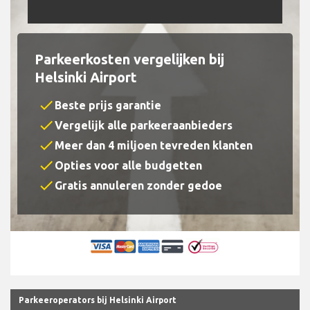
Parkeerkosten vergelijken bij
Helsinki Airport
check
Beste prijs garantie
check
Vergelijk alle parkeeraanbieders
check
Meer dan 4 miljoen tevreden klanten
check
Opties voor alle budgetten
check
Gratis annuleren zonder gedoe
Parkeeroperators bij Helsinki Airport