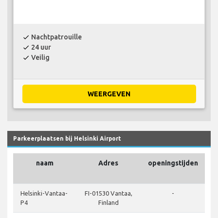
Nachtpatrouille
check
24 uur
check
Veilig
check
WEERGEVEN
Parkeerplaatsen bij Helsinki Airport
naam
Adres
openingstijden
l
Helsinki-Vantaa-
FI-01530 Vantaa,
-
P4
Finland