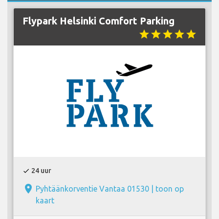
Flypark Helsinki Comfort Parking
star
star
star
star
star
24 uur
check
place
Pyhtäänkorventie Vantaa 01530 |
toon op
kaart