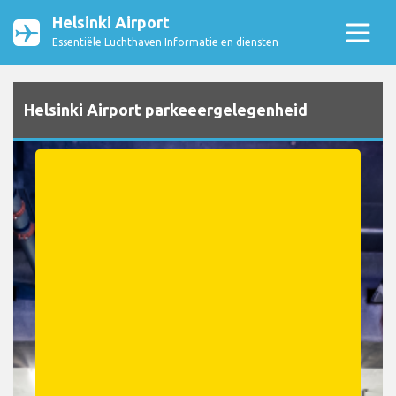
Helsinki Airport
Essentiële Luchthaven Informatie en diensten
Helsinki Airport parkeeergelegenheid