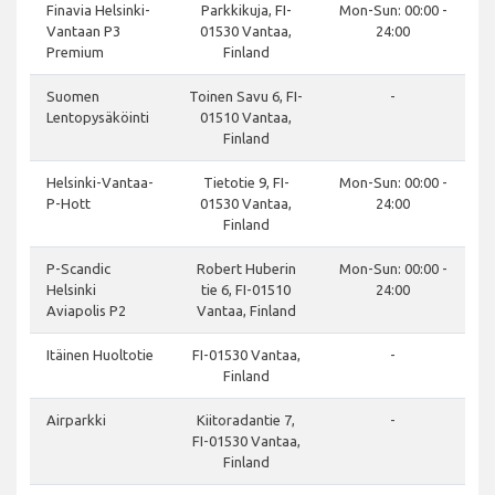
Finavia Helsinki-
Parkkikuja, FI-
Mon-Sun: 00:00 -
Vantaan P3
01530 Vantaa,
24:00
Premium
Finland
Suomen
Toinen Savu 6, FI-
-
Lentopysäköinti
01510 Vantaa,
Finland
Helsinki-Vantaa-
Tietotie 9, FI-
Mon-Sun: 00:00 -
P-Hott
01530 Vantaa,
24:00
Finland
P-Scandic
Robert Huberin
Mon-Sun: 00:00 -
Helsinki
tie 6, FI-01510
24:00
Aviapolis P2
Vantaa, Finland
Itäinen Huoltotie
FI-01530 Vantaa,
-
Finland
Airparkki
Kiitoradantie 7,
-
FI-01530 Vantaa,
Finland