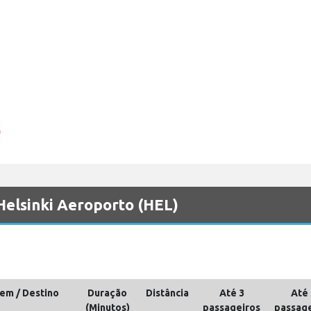
 Helsinki Aeroporto (HEL)
em / Destino
Duração
Distância
Até 3
Até 
(Minutos)
passageiros
passage