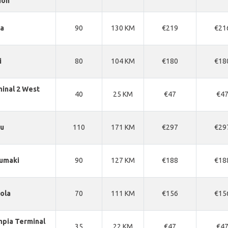
ion
ka
90
130 KM
€219
€21
i
80
104 KM
€180
€18
inal 2 West
40
25 KM
€47
€4
ku
110
171 KM
€297
€29
umaki
90
127 KM
€188
€18
ola
70
111 KM
€156
€15
pia Terminal
35
22 KM
€47
€4