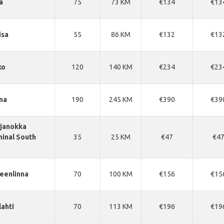
a
75
73 KM
€134
€13
isa
55
86 KM
€132
€13
ko
120
140 KM
€234
€23
ma
190
245 KM
€390
€39
janokka
inal South
35
25 KM
€47
€4
eenlinna
70
100 KM
€156
€15
lahti
70
113 KM
€196
€19