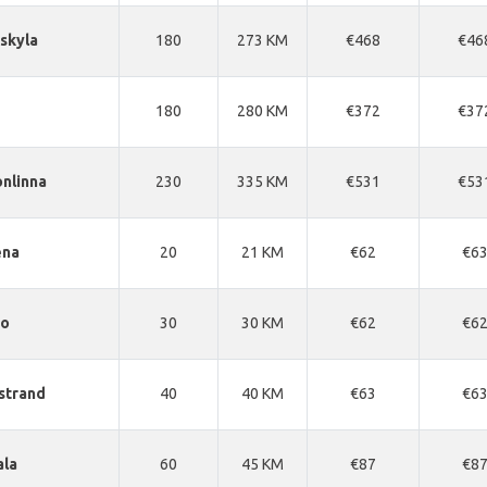
skyla
180
273 KM
€468
€46
180
280 KM
€372
€37
nlinna
230
335 KM
€531
€53
ena
20
21 KM
€62
€6
oo
30
30 KM
€62
€6
strand
40
40 KM
€63
€6
ala
60
45 KM
€87
€8