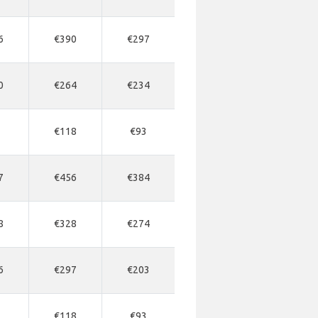
6
€390
€297
0
€264
€234
7
€118
€93
7
€456
€384
8
€328
€274
6
€297
€203
7
€118
€93