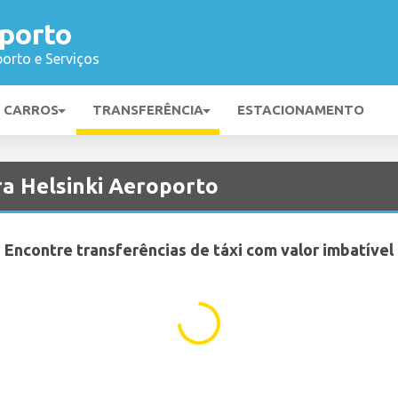
oporto
orto e Serviços
E CARROS
TRANSFERÊNCIA
ESTACIONAMENTO
ra Helsinki Aeroporto
Encontre transferências de táxi com valor imbatível
...