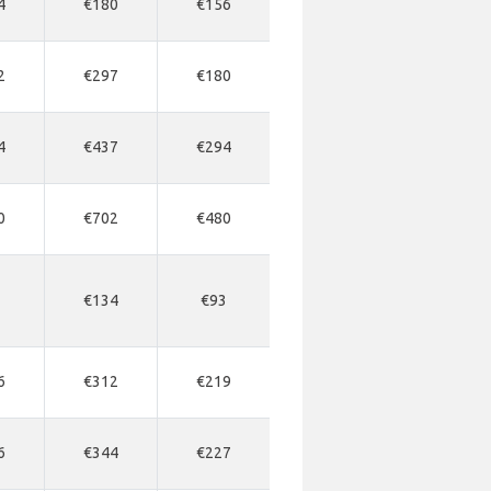
4
€180
€156
2
€297
€180
4
€437
€294
0
€702
€480
7
€134
€93
6
€312
€219
6
€344
€227