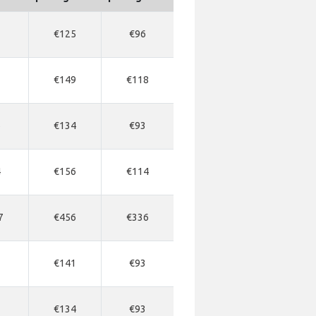
7
€125
€96
7
€149
€118
6
€134
€93
4
€156
€114
7
€456
€336
7
€141
€93
7
€134
€93