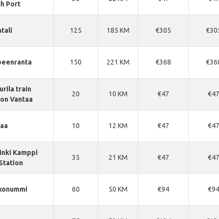
h Port
tali
125
185 KM
€305
€30
peenranta
150
221 KM
€368
€36
urila train
20
10 KM
€47
€4
ion Vantaa
taa
10
12 KM
€47
€4
inki Kamppi
35
21 KM
€47
€4
Station
kkonummi
60
50 KM
€94
€9