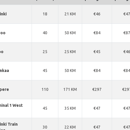
inki
18
21 KM
€46
€4
voo
40
50 KM
€84
€8
oo
25
25 KM
€45
€4
nkaa
45
50 KM
€84
€8
pere
110
171 KM
€297
€29
inal 1 West
45
35 KM
€47
€4
inki Train
30
22 KM
€47
€4