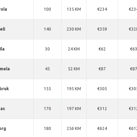
ola
100
135 KM
€234
€23
eli
140
230 KM
€359
€32
ila
30
24 KM
€62
€6
mela
45
52 KM
€87
€8
bruk
155
195 KM
€305
€30
nas
170
197 KM
€312
€31
org
180
256 KM
€624
€61