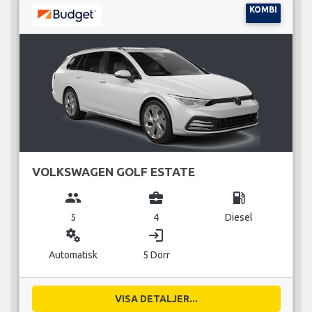
KOMBI
VOLKSWAGEN GOLF ESTATE
group
business_center
local_gas_station
5
4
Diesel
miscellaneous_services
login
Automatisk
5 Dörr
VISA DETALJER...