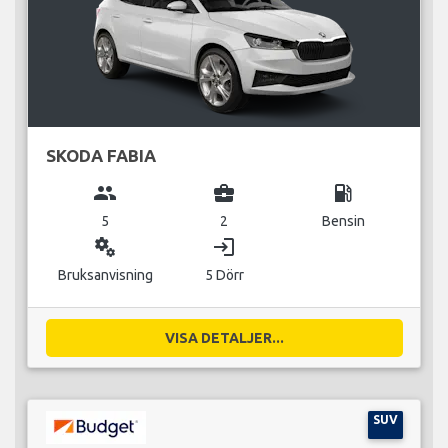
SKODA FABIA
group
business_center
local_gas_station
5
2
Bensin
miscellaneous_services
login
Bruksanvisning
5 Dörr
VISA DETALJER...
SUV