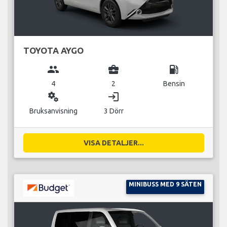
TOYOTA AYGO
group
business_center
local_gas_station
4
2
Bensin
miscellaneous_services
login
Bruksanvisning
3 Dörr
VISA DETALJER...
MINIBUSS MED 9 SÄTEN