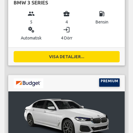
BMW 3 SERIES
group
business_center
local_gas_station
5
4
Bensin
miscellaneous_services
login
Automatisk
4 Dörr
VISA DETALJER...
PREMIUM