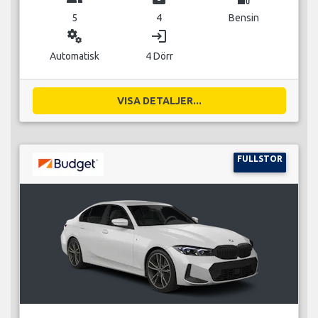
5
4
Bensin
miscellaneous_services
login
Automatisk
4 Dörr
VISA DETALJER...
FULLSTOR