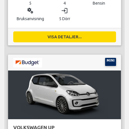
5
4
Bensin
miscellaneous_services
login
Bruksanvisning
5 Dörr
VISA DETALJER...
MINI
VOLKSWAGEN UP