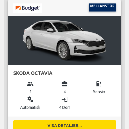
MELLANSTOR
SKODA OCTAVIA
group
business_center
local_gas_station
5
4
Bensin
miscellaneous_services
login
Automatisk
4 Dörr
VISA DETALJER...