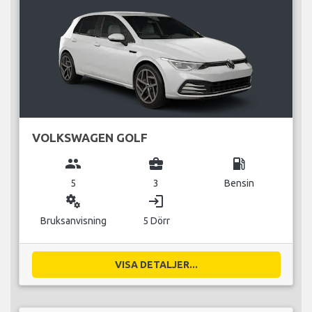
VOLKSWAGEN GOLF
group
business_center
local_gas_station
5
3
Bensin
miscellaneous_services
login
Bruksanvisning
5 Dörr
VISA DETALJER...