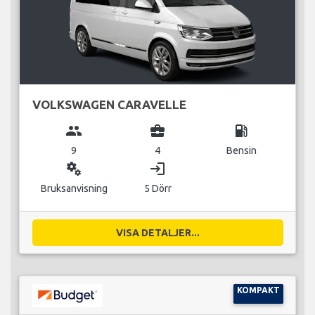
VOLKSWAGEN CARAVELLE
group
business_center
local_gas_station
9
4
Bensin
miscellaneous_services
login
Bruksanvisning
5 Dörr
VISA DETALJER...
KOMPAKT