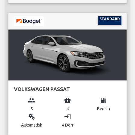
STANDARD
VOLKSWAGEN PASSAT
group
business_center
local_gas_station
5
4
Bensin
miscellaneous_services
login
Automatisk
4 Dörr