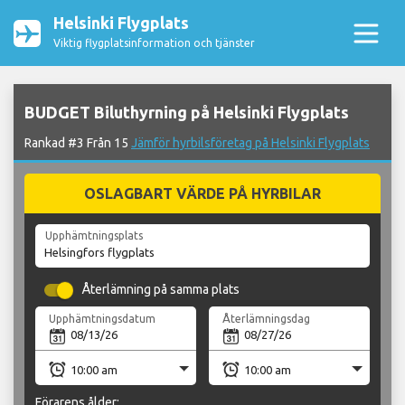
Helsinki Flygplats
Viktig flygplatsinformation och tjänster
BUDGET Biluthyrning på Helsinki Flygplats
Rankad #3 Från 15
Jämför hyrbilsföretag på Helsinki Flygplats
OSLAGBART VÄRDE PÅ HYRBILAR
Upphämtningsplats
Återlämning på samma plats
Upphämtningsdatum
Återlämningsdag
Förarens ålder: