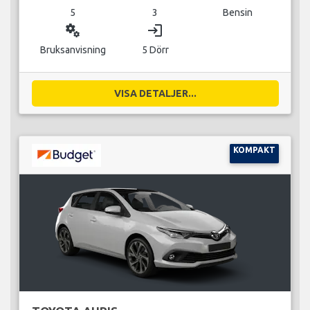
5
3
Bensin
miscellaneous_services
login
Bruksanvisning
5 Dörr
VISA DETALJER...
KOMPAKT