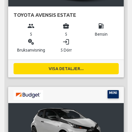
TOYOTA AVENSIS ESTATE
group
business_center
local_gas_station
5
5
Bensin
miscellaneous_services
login
Bruksanvisning
5 Dörr
VISA DETALJER...
MINI