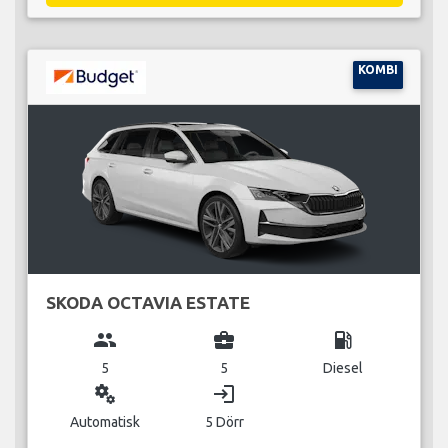
KOMBI
SKODA OCTAVIA ESTATE
group
business_center
local_gas_station
5
5
Diesel
miscellaneous_services
login
Automatisk
5 Dörr