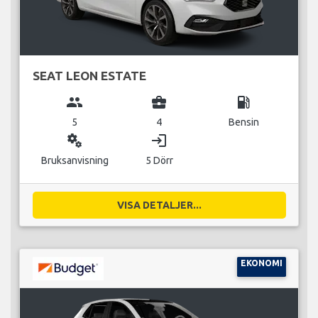
SEAT LEON ESTATE
group
business_center
local_gas_station
5
4
Bensin
miscellaneous_services
login
Bruksanvisning
5 Dörr
VISA DETALJER...
EKONOMI