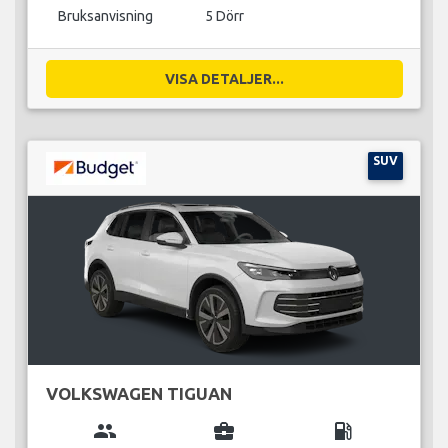
Bruksanvisning
5 Dörr
VISA DETALJER...
SUV
VOLKSWAGEN TIGUAN
group
business_center
local_gas_station