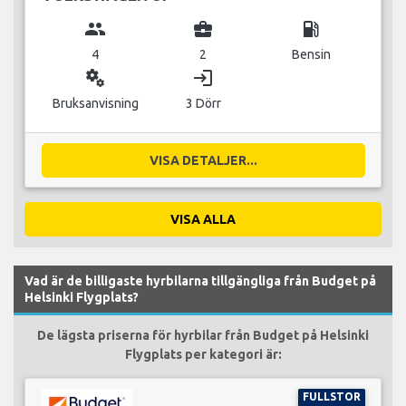
group
business_center
local_gas_station
4
2
Bensin
miscellaneous_services
login
Bruksanvisning
3 Dörr
VISA DETALJER...
VISA ALLA
Vad är de billigaste hyrbilarna tillgängliga från Budget på
Helsinki Flygplats?
De lägsta priserna för hyrbilar från Budget på Helsinki
Flygplats per kategori är:
FULLSTOR