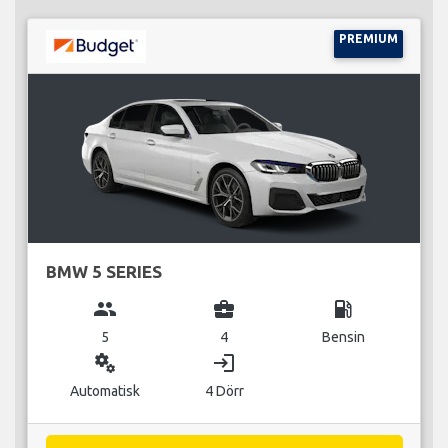
PREMIUM
BMW 5 SERIES
group
business_center
local_gas_station
5
4
Bensin
miscellaneous_services
login
Automatisk
4 Dörr