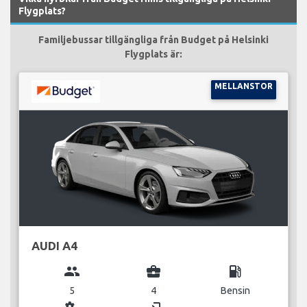
Flygplats?
Familjebussar tillgängliga från Budget på Helsinki
Flygplats är:
MELLANSTOR
AUDI A4
group
business_center
local_gas_station
5
4
Bensin