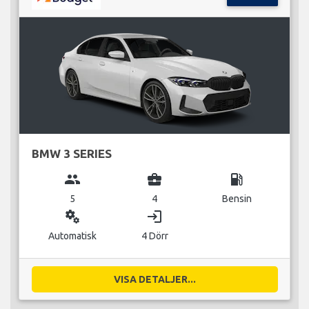
BMW 3 SERIES
group
business_center
local_gas_station
5
4
Bensin
miscellaneous_services
login
Automatisk
4 Dörr
VISA DETALJER...