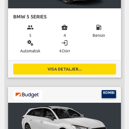
BMW 5 SERIES
group
business_center
local_gas_station
5
4
Bensin
miscellaneous_services
login
Automatisk
4 Dörr
VISA DETALJER...
KOMBI