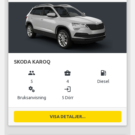
SKODA KAROQ
group
business_center
local_gas_station
5
4
Diesel
miscellaneous_services
login
Bruksanvisning
5 Dörr
VISA DETALJER...