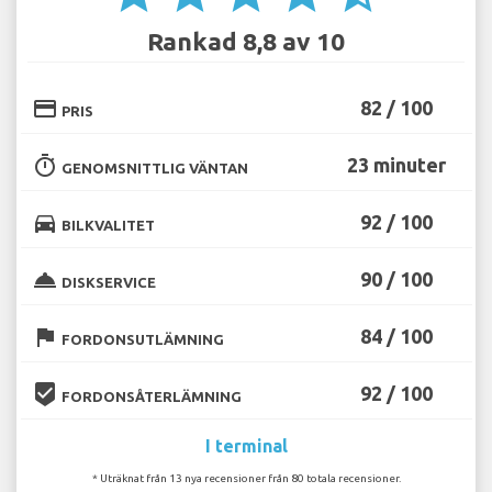
Rankad 8,8 av 10
credit_card
82 / 100
PRIS
timer
23 minuter
GENOMSNITTLIG VÄNTAN
directions_car
92 / 100
BILKVALITET
room_service
90 / 100
DISKSERVICE
flag
84 / 100
FORDONSUTLÄMNING
beenhere
92 / 100
FORDONSÅTERLÄMNING
I terminal
* Uträknat från 13 nya recensioner från 80 totala recensioner.