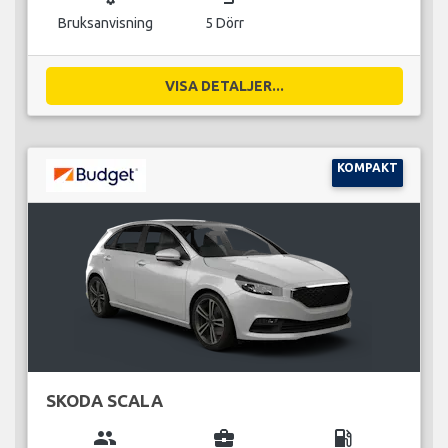
Bruksanvisning
5 Dörr
VISA DETALJER...
KOMPAKT
SKODA SCALA
group
business_center
local_gas_station