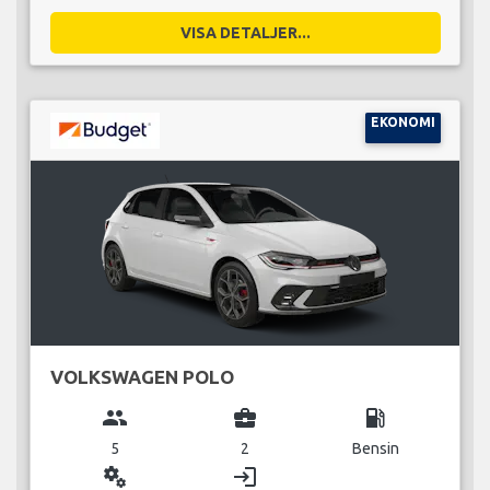
VISA DETALJER...
EKONOMI
VOLKSWAGEN POLO
group
business_center
local_gas_station
5
2
Bensin
miscellaneous_services
login