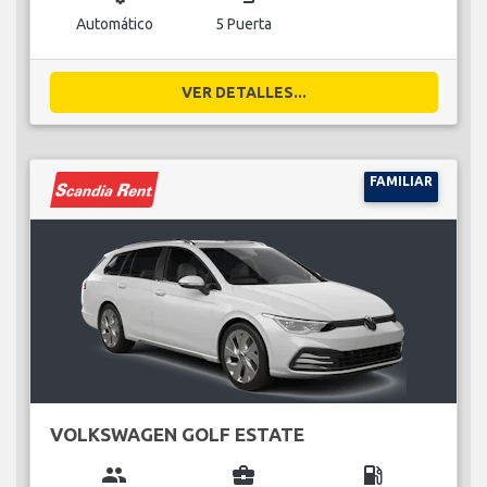
Automático
5 Puerta
VER DETALLES...
FAMILIAR
VOLKSWAGEN GOLF ESTATE
group
business_center
local_gas_station