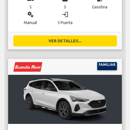
5
3
Gasolina
miscellaneous_services
login
Manual
5 Puerta
VER DETALLES...
FAMILIAR