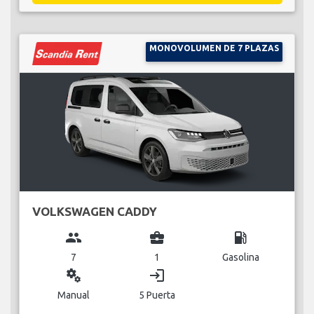
MONOVOLUMEN DE 7 PLAZAS
VOLKSWAGEN CADDY
group
business_center
local_gas_station
7
1
Gasolina
miscellaneous_services
login
Manual
5 Puerta