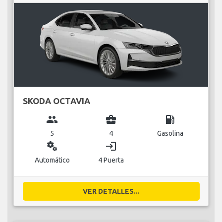
SKODA OCTAVIA
group
business_center
local_gas_station
5
4
Gasolina
miscellaneous_services
login
Automático
4 Puerta
VER DETALLES...