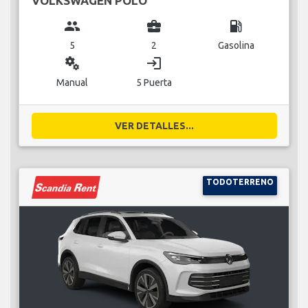
VOLKSWAGEN POLO
group
business_center
local_gas_station
5
2
Gasolina
miscellaneous_services
login
Manual
5 Puerta
VER DETALLES...
TODOTERRENO