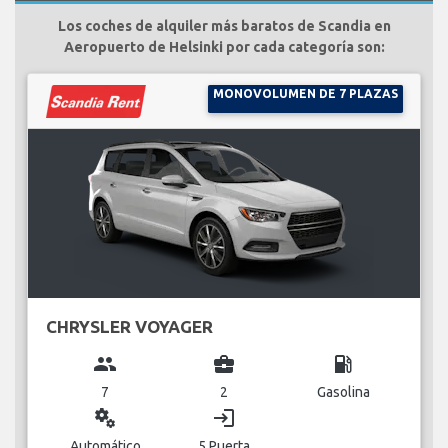
Los coches de alquiler más baratos de Scandia en
Aeropuerto de Helsinki por cada categoría son:
MONOVOLUMEN DE 7 PLAZAS
CHRYSLER VOYAGER
group
business_center
local_gas_station
7
2
Gasolina
miscellaneous_services
login
Automático
5 Puerta