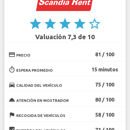
star
star
star
star
star_border
Valuación 7,3 de 10
credit_card
81 / 100
PRECIO
timer
15 minutos
ESPERA PROMEDIO
directions_car
75 / 100
CALIDAD DEL VEHÍCULO
room_service
80 / 100
ATENCIÓN EN MOSTRADOR
flag
58 / 100
RECOGIDA DE VEHÍCULOS
beenhere
71 / 100