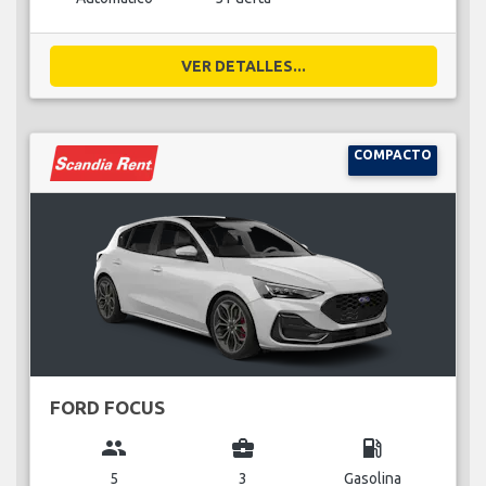
VER DETALLES...
COMPACTO
FORD FOCUS
group
business_center
local_gas_station
5
3
Gasolina