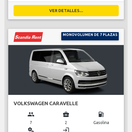
VER DETALLES...
MONOVOLUMEN DE 7 PLAZAS
VOLKSWAGEN CARAVELLE
group
business_center
local_gas_station
7
2
Gasolina
miscellaneous_services
login