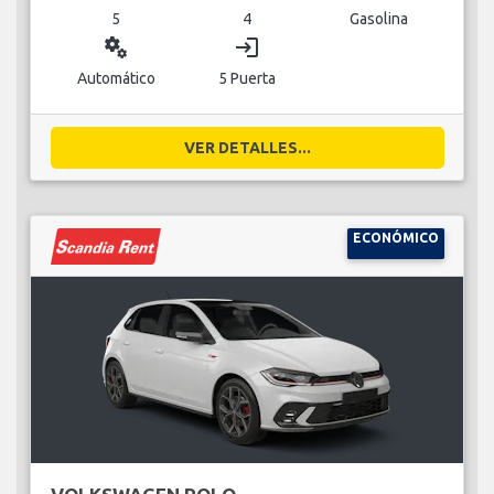
5
4
Gasolina
miscellaneous_services
login
Automático
5 Puerta
VER DETALLES...
ECONÓMICO