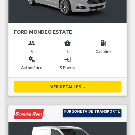
FORD MONDEO ESTATE
group
business_center
local_gas_station
5
5
Gasolina
miscellaneous_services
login
Automático
5 Puerta
VER DETALLES...
FURGONETA DE TRANSPORTE