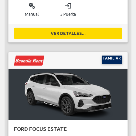
miscellaneous_services
login
Manual
5 Puerta
VER DETALLES...
FAMILIAR
FORD FOCUS ESTATE