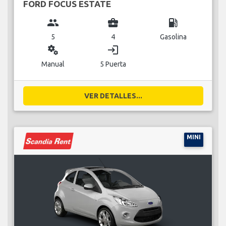
FORD FOCUS ESTATE
group
business_center
local_gas_station
5
4
Gasolina
miscellaneous_services
login
Manual
5 Puerta
VER DETALLES...
MINI