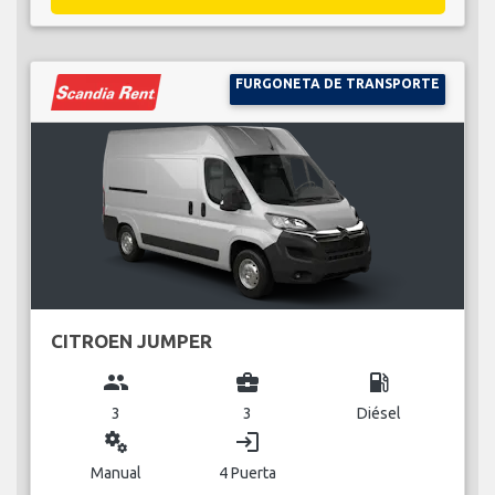
FURGONETA DE TRANSPORTE
CITROEN JUMPER
group
business_center
local_gas_station
3
3
Diésel
miscellaneous_services
login
Manual
4 Puerta