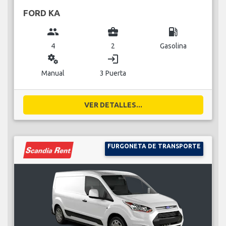
FORD KA
group
business_center
local_gas_station
4
2
Gasolina
miscellaneous_services
login
Manual
3 Puerta
VER DETALLES...
FURGONETA DE TRANSPORTE