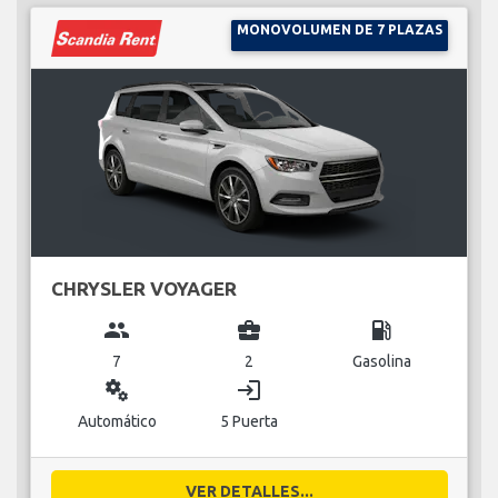
MONOVOLUMEN DE 7 PLAZAS
CHRYSLER VOYAGER
group
business_center
local_gas_station
7
2
Gasolina
miscellaneous_services
login
Automático
5 Puerta
VER DETALLES...