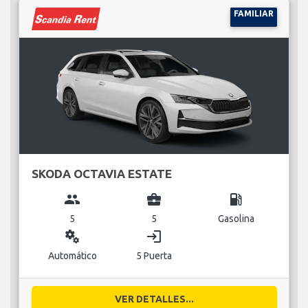
FAMILIAR
SKODA OCTAVIA ESTATE
group
business_center
local_gas_station
5
5
Gasolina
miscellaneous_services
login
Automático
5 Puerta
VER DETALLES...