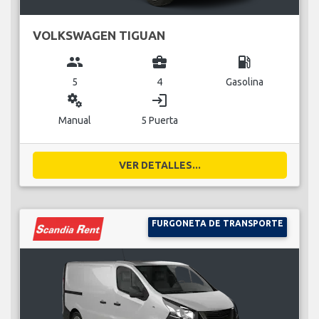
VOLKSWAGEN TIGUAN
group
business_center
local_gas_station
5
4
Gasolina
miscellaneous_services
login
Manual
5 Puerta
VER DETALLES...
FURGONETA DE TRANSPORTE