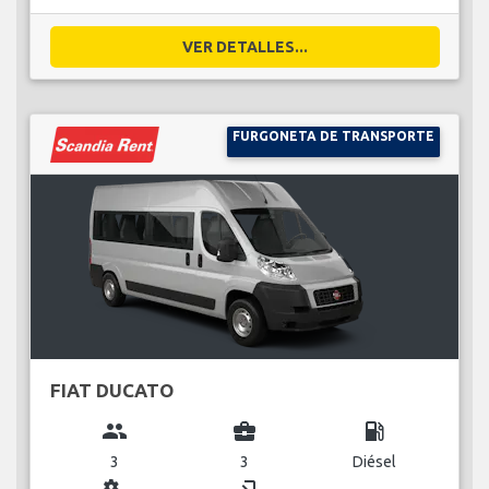
VER DETALLES...
FURGONETA DE TRANSPORTE
FIAT DUCATO
group
business_center
local_gas_station
3
3
Diésel