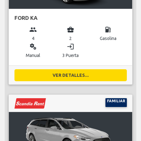
FORD KA
group
business_center
local_gas_station
4
2
Gasolina
miscellaneous_services
login
Manual
3 Puerta
VER DETALLES...
FAMILIAR