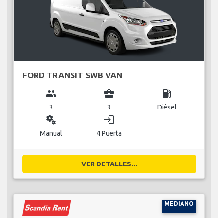
FORD TRANSIT SWB VAN
group
business_center
local_gas_station
3
3
Diésel
miscellaneous_services
login
Manual
4 Puerta
VER DETALLES...
MEDIANO