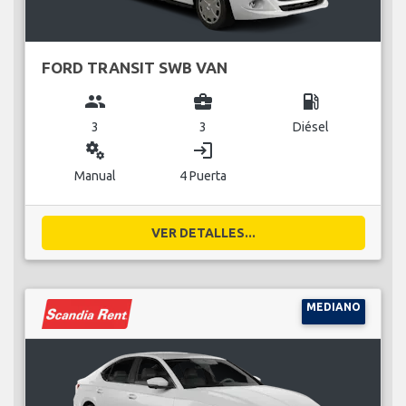
FORD TRANSIT SWB VAN
group
business_center
local_gas_station
3
3
Diésel
miscellaneous_services
login
Manual
4 Puerta
VER DETALLES...
MEDIANO