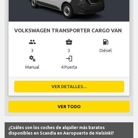
VOLKSWAGEN TRANSPORTER CARGO VAN
group
business_center
local_gas_station
3
3
Diésel
miscellaneous_services
login
Manual
4 Puerta
VER DETALLES...
VER TODO
¿Cuáles son los coches de alquiler más baratos
disponibles en Scandia en Aeropuerto de Helsinki?