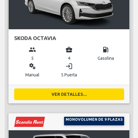
SKODA OCTAVIA
group
business_center
local_gas_station
5
4
Gasolina
miscellaneous_services
login
Manual
5 Puerta
VER DETALLES...
MONOVOLUMEN DE 9 PLAZAS