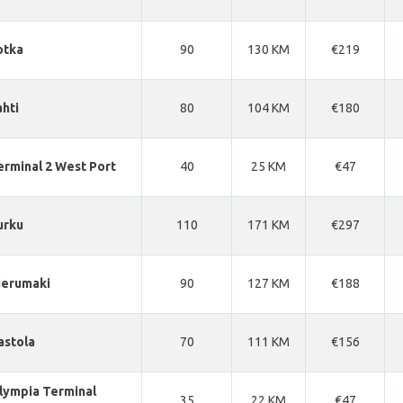
otka
90
130 KM
€219
ahti
80
104 KM
€180
erminal 2 West Port
40
25 KM
€47
urku
110
171 KM
€297
ierumaki
90
127 KM
€188
astola
70
111 KM
€156
lympia Terminal
35
22 KM
€47