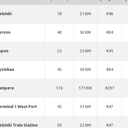
elsinki
18
21 KM
€46
orvoo
40
50 KM
€84
spoo
25
25 KM
€45
yvinkaa
45
50 KM
€84
ampere
110
171 KM
€297
erminal 1 West Port
45
35 KM
€47
elsinki Train Station
30
22 KM
€47