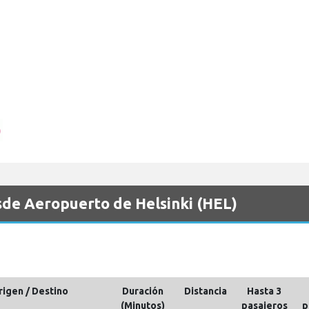
esde Aeropuerto de Helsinki (HEL)
rigen / Destino
Duración
Distancia
Hasta 3
(Minutos)
pasajeros
p