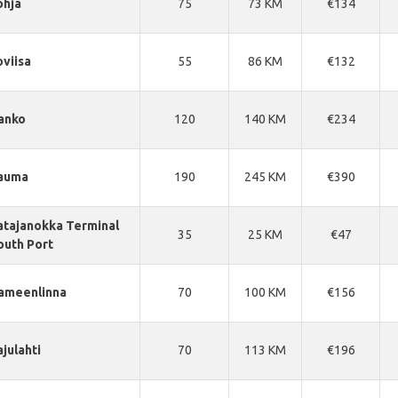
ohja
75
73 KM
€134
oviisa
55
86 KM
€132
anko
120
140 KM
€234
auma
190
245 KM
€390
atajanokka Terminal
35
25 KM
€47
outh Port
ameenlinna
70
100 KM
€156
ajulahti
70
113 KM
€196