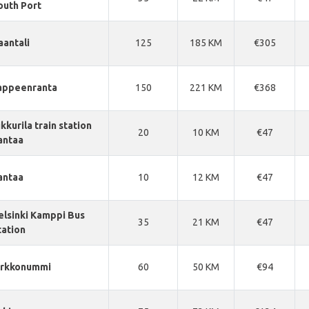
outh Port
aantali
125
185 KM
€305
appeenranta
150
221 KM
€368
kkurila train station
20
10 KM
€47
antaa
antaa
10
12 KM
€47
elsinki Kamppi Bus
35
21 KM
€47
tation
irkkonummi
60
50 KM
€94