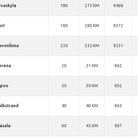
yvaskyla
180
273 KM
€468
ori
180
280 KM
€372
avonlinna
230
335 KM
€531
erena
20
21 KM
€62
ipoo
30
30 KM
€62
alkstrand
40
40 KM
€63
asala
60
45 KM
€87