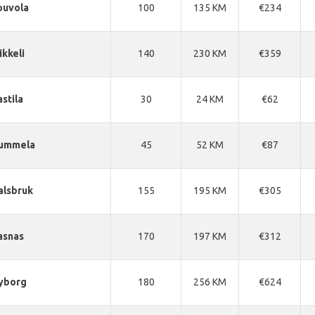
ouvola
100
135 KM
€234
ikkeli
140
230 KM
€359
astila
30
24 KM
€62
ummela
45
52 KM
€87
alsbruk
155
195 KM
€305
asnas
170
197 KM
€312
yborg
180
256 KM
€624