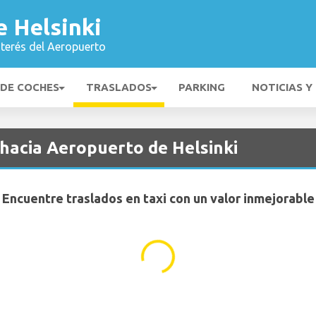
 Helsinki
nterés del Aeropuerto
 DE COCHES
TRASLADOS
PARKING
NOTICIAS Y
 hacia Aeropuerto de Helsinki
Encuentre traslados en taxi con un valor inmejorable
...