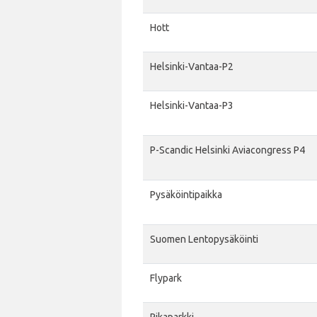
Hott
Helsinki-Vantaa-P2
Helsinki-Vantaa-P3
P-Scandic Helsinki Aviacongress P4
Pysäköintipaikka
Suomen Lentopysäköinti
Flypark
Pikaparkki