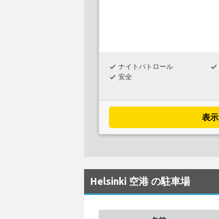
ナイトパトロール
check
check
安全
check
表示
Helsinki 空港 の駐車場