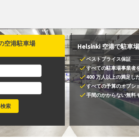
の空港駐車場
Helsinki 空港で駐
check
ベストプライス保証
check
すべての駐車場事業者
check
400 万人以上の満足し
check
すべての予算のオプシ
check
手間のかからない無料