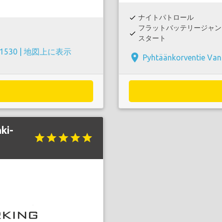
ナイトパトロール
check
フラットバッテリージャン
check
スタート
01530 |
地図上に表示
place
Pyhtäänkorventie Van
ki-
star
star
star
star
star