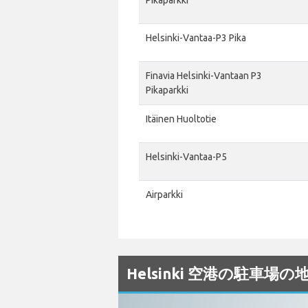
Helsinki-Vantaa-P3 Pika
Finavia Helsinki-Vantaan P3
Pikaparkki
Itäinen Huoltotie
Helsinki-Vantaa-P5
Airparkki
Helsinki 空港の駐車場の