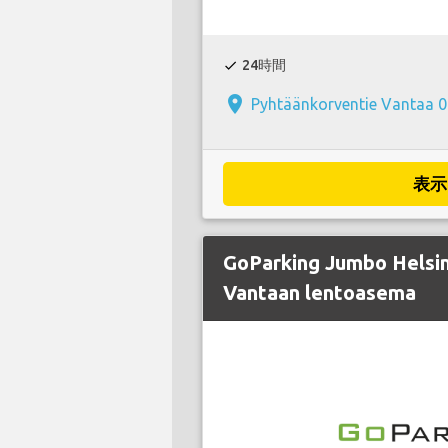
24時間
check
place
Pyhtäänkorventie Vantaa 
表示
GoParking Jumbo Helsin
Vantaan lentoasema