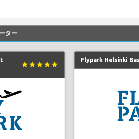
レーター
rt
Flypark Helsinki Bas
star
star
star
star
star