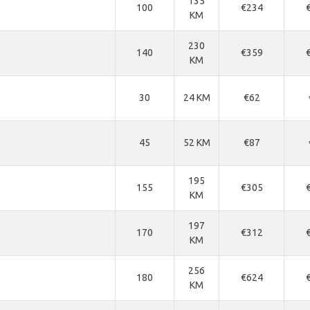
135
100
€234
KM
230
140
€359
KM
30
24 KM
€62
45
52 KM
€87
195
155
€305
KM
197
170
€312
KM
256
180
€624
KM