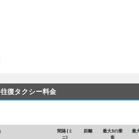
）との往復タクシー料金
地
間隔 (ミ
距離
最大3の乗
最
ニ)
客