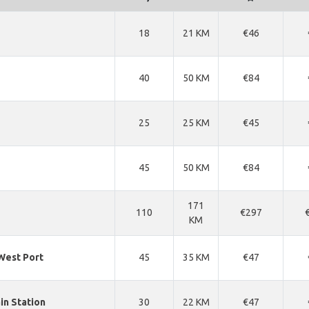
18
21 KM
€46
40
50 KM
€84
25
25 KM
€45
45
50 KM
€84
171
110
€297
KM
West Port
45
35 KM
€47
ain Station
30
22 KM
€47