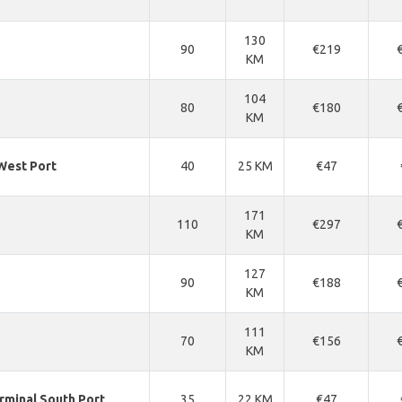
130
90
€219
KM
104
80
€180
KM
West Port
40
25 KM
€47
171
110
€297
KM
127
90
€188
KM
111
70
€156
KM
rminal South Port
35
22 KM
€47