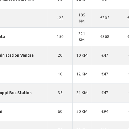
185
125
€305
KM
221
nta
150
€368
KM
ain station Vantaa
20
10 KM
€47
10
12 KM
€47
mppi Bus Station
35
21 KM
€47
mi
60
50 KM
€94