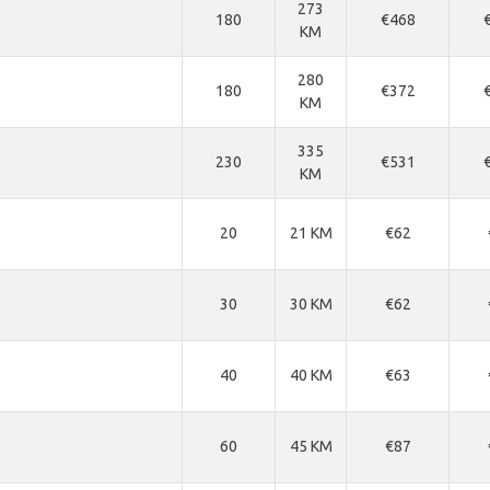
273
180
€468
KM
280
180
€372
KM
335
230
€531
KM
20
21 KM
€62
30
30 KM
€62
40
40 KM
€63
60
45 KM
€87