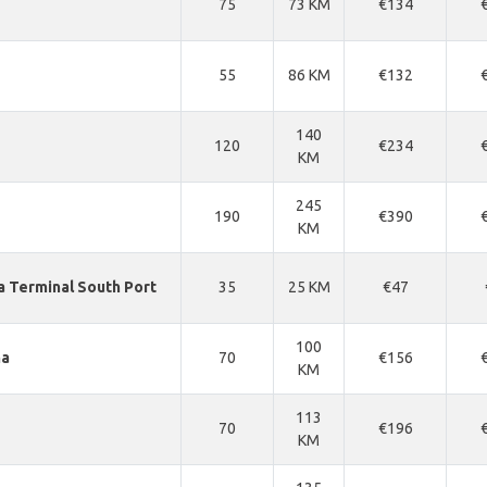
75
73 KM
€134
55
86 KM
€132
140
120
€234
KM
245
190
€390
KM
a Terminal South Port
35
25 KM
€47
100
na
70
€156
KM
113
70
€196
KM