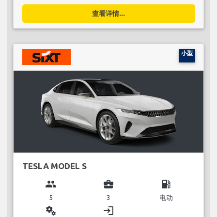
查看详情...
小型
TESLA MODEL S
group
business_center
local_gas_station
5
3
电动
miscellaneous_services
login