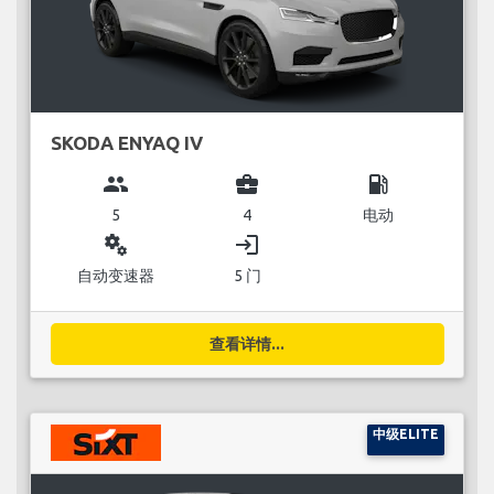
SKODA ENYAQ IV
group
business_center
local_gas_station
5
4
电动
miscellaneous_services
login
自动变速器
5 门
查看详情...
中级ELITE