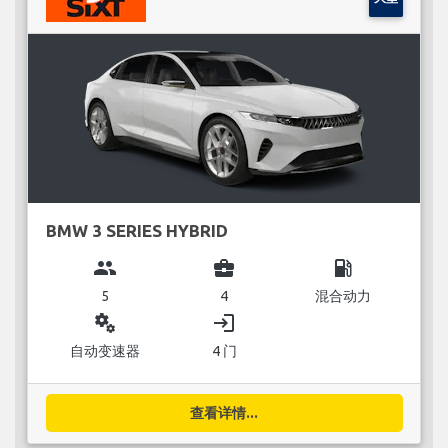
BMW 3 SERIES HYBRID
group
business_center
local_gas_station
5
4
混合动力
miscellaneous_services
login
自动变速器
4 门
查看详情...