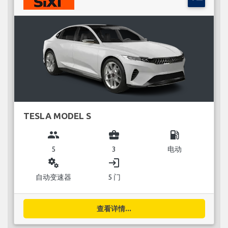
TESLA MODEL S
group
business_center
local_gas_station
5
3
电动
miscellaneous_services
login
自动变速器
5 门
查看详情...