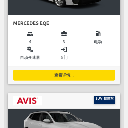
MERCEDES EQE
group
business_center
local_gas_station
4
3
电动
miscellaneous_services
login
自动变速器
5 门
查看详情...
SUV 越野车