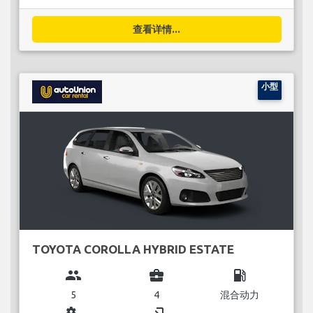
查看详情...
小型
TOYOTA COROLLA HYBRID ESTATE
group
business_center
local_gas_station
5
4
混合动力