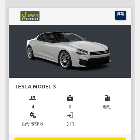
高端
TESLA MODEL 3
group
business_center
local_gas_station
4
0
电动
miscellaneous_services
login
自动变速器
5 门