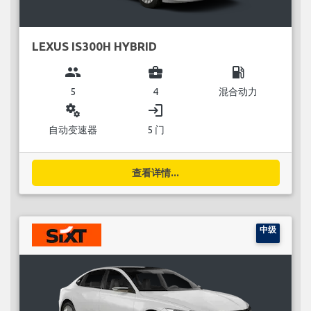
LEXUS IS300H HYBRID
group
business_center
local_gas_station
5
4
混合动力
miscellaneous_services
login
自动变速器
5 门
查看详情...
中级