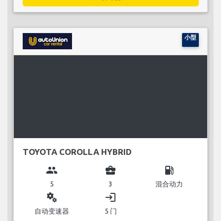
小型
TOYOTA COROLLA HYBRID
group
business_center
local_gas_station
5
3
混合动力
miscellaneous_services
login
自动变速器
5 门