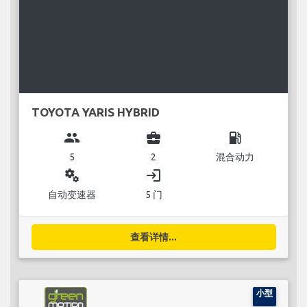
TOYOTA YARIS HYBRID
group
business_center
local_gas_station
5
2
混合动力
miscellaneous_services
login
自动变速器
5 门
查看详情...
小型