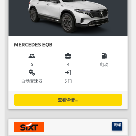
MERCEDES EQB
group
business_center
local_gas_station
5
4
电动
miscellaneous_services
login
自动变速器
5 门
查看详情...
高端