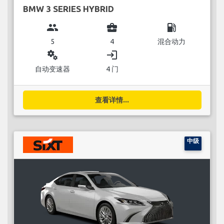
BMW 3 SERIES HYBRID
group
business_center
local_gas_station
5
4
混合动力
miscellaneous_services
login
自动变速器
4 门
查看详情...
中级