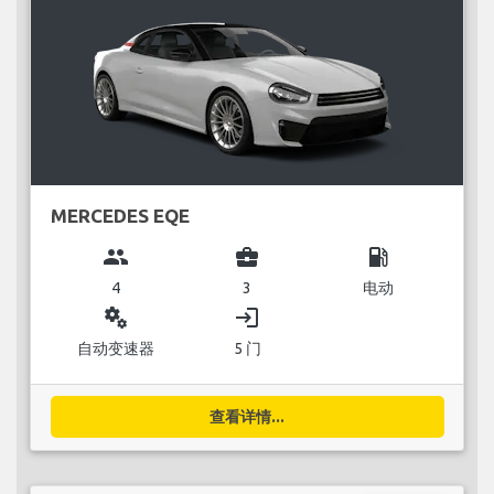
MERCEDES EQE
group
business_center
local_gas_station
4
3
电动
miscellaneous_services
login
自动变速器
5 门
查看详情...