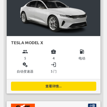
TESLA MODEL X
group
business_center
local_gas_station
5
4
电动
miscellaneous_services
login
自动变速器
5 门
查看详情...
小型