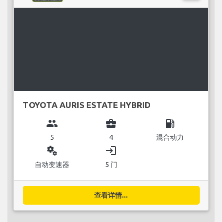
TOYOTA AURIS ESTATE HYBRID
group
business_center
local_gas_station
5
4
混合动力
miscellaneous_services
login
自动变速器
5 门
查看详情...