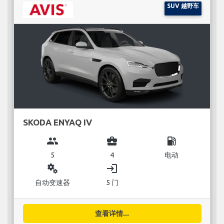
SUV 越野车
SKODA ENYAQ IV
group
business_center
local_gas_station
5
4
电动
miscellaneous_services
login
自动变速器
5 门
查看详情...