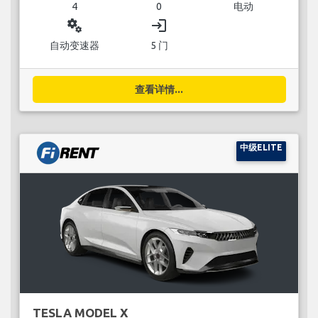
4
0
电动
miscellaneous_services
login
自动变速器
5 门
查看详情...
中级ELITE
TESLA MODEL X