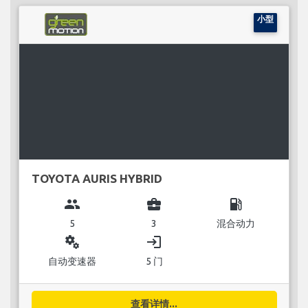
小型
TOYOTA AURIS HYBRID
group
business_center
local_gas_station
5
3
混合动力
miscellaneous_services
login
自动变速器
5 门
查看详情...