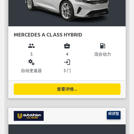
MERCEDES A CLASS HYBRID
group
business_center
local_gas_station
5
4
混合动力
miscellaneous_services
login
自动变速器
5 门
查看详情...
经济型