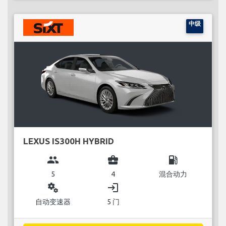
中级
LEXUS IS300H HYBRID
group
business_center
local_gas_station
5
4
混合动力
miscellaneous_services
login
自动变速器
5 门