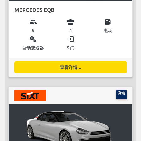
MERCEDES EQB
group
business_center
local_gas_station
5
4
电动
miscellaneous_services
login
自动变速器
5 门
查看详情...
高端