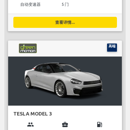
自动变速器
5 门
查看详情...
高端
TESLA MODEL 3
group
business_center
local_gas_station