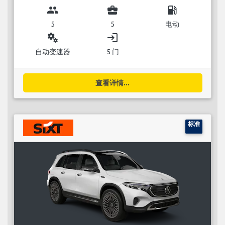
group
business_center
local_gas_station
5
5
电动
miscellaneous_services
login
自动变速器
5 门
查看详情...
标准