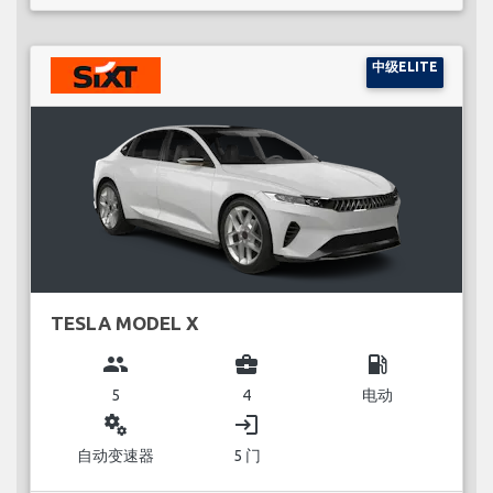
中级ELITE
TESLA MODEL X
group
business_center
local_gas_station
5
4
电动
miscellaneous_services
login
自动变速器
5 门