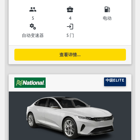
group
business_center
local_gas_station
5
4
电动
miscellaneous_services
login
自动变速器
5 门
查看详情...
中级ELITE