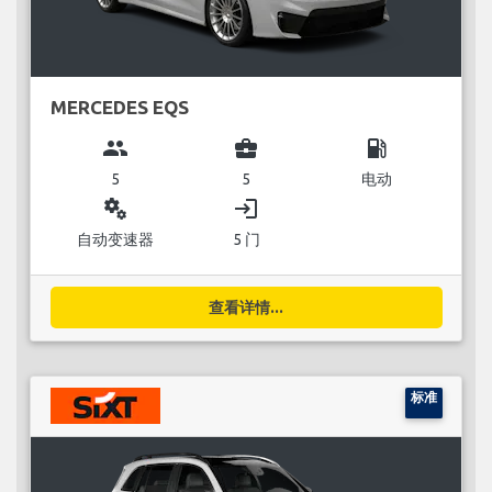
MERCEDES EQS
group
business_center
local_gas_station
5
5
电动
miscellaneous_services
login
自动变速器
5 门
查看详情...
标准