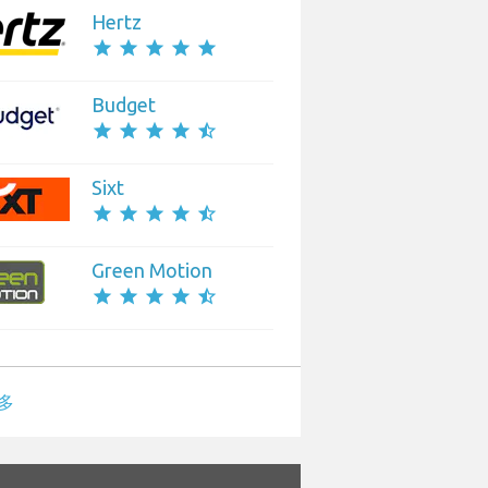
Hertz
star
star
star
star
star
Budget
star
star
star
star
star_half
Sixt
star
star
star
star
star_half
Green Motion
star
star
star
star
star_half
多