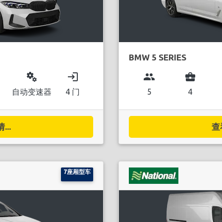
BMW 5 SERIES
miscellaneous_services
login
group
business_center
自动变速器
4 门
5
4
..
查
7座厢型车