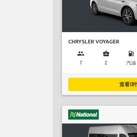
CHRYSLER VOYAGER
group
business_center
local_gas_station
7
2
汽油
查看详情.