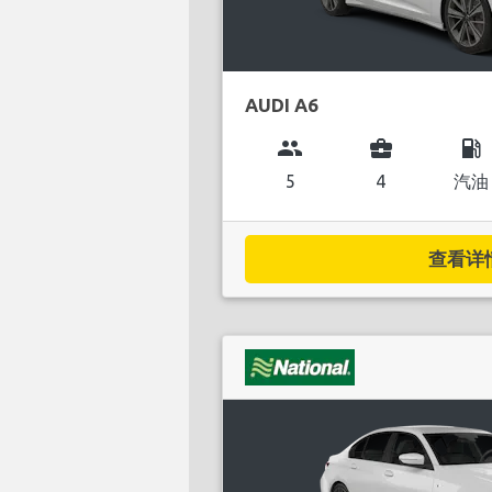
AUDI A6
group
business_center
local_gas_station
5
4
汽油
查看详情.