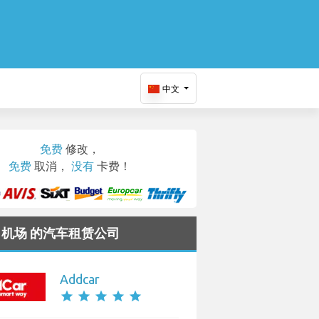
中文
免费
修改，
免费
取消，
没有
卡费！
nki 机场 的汽车租赁公司
Addcar
star
star
star
star
star