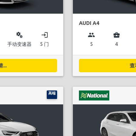
AUDI A4
miscellaneous_services
login
group
business_center
手动变速器
5 门
5
4
..
查
高端