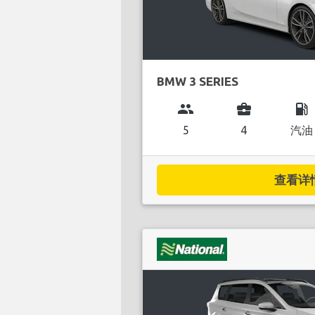
BMW 3 SERIES
group
business_center
local_gas_station
5
4
汽油
查看详情.