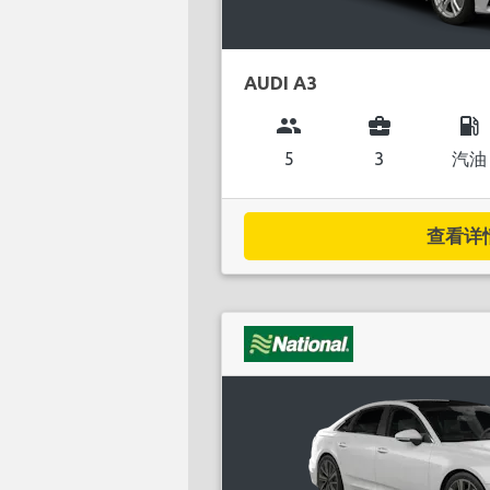
AUDI A3
group
business_center
local_gas_station
5
3
汽油
查看详情.