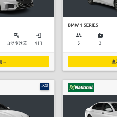
BMW 1 SERIES
miscellaneous_services
login
group
business_center
自动变速器
4 门
5
3
..
查
大型