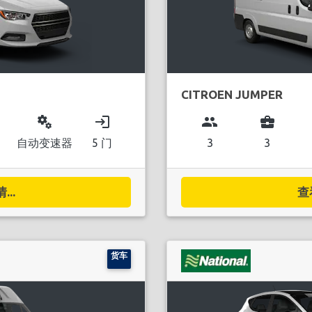
CITROEN JUMPER
miscellaneous_services
login
group
business_center
自动变速器
5 门
3
3
..
查
货车