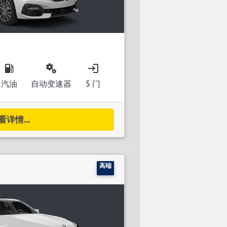
local_gas_station
miscellaneous_services
login
汽油
自动变速器
5 门
看详情...
高端