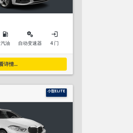
local_gas_station
miscellaneous_services
login
汽油
自动变速器
4 门
看详情...
小型ELITE