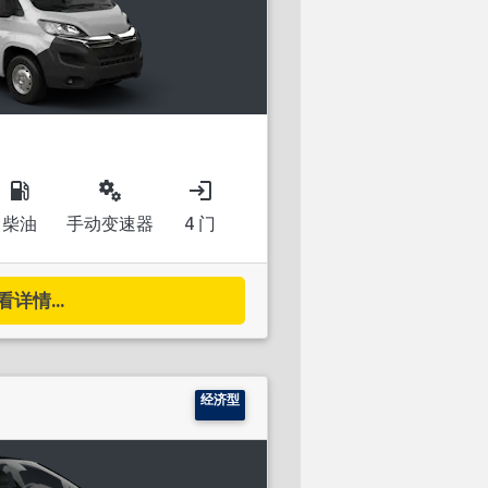
local_gas_station
miscellaneous_services
login
柴油
手动变速器
4 门
看详情...
经济型