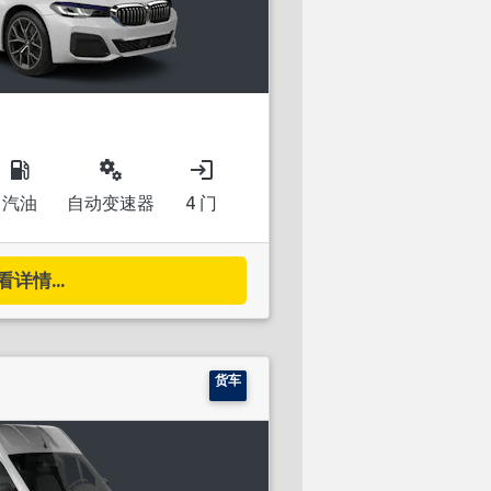
local_gas_station
miscellaneous_services
login
汽油
自动变速器
4 门
看详情...
货车