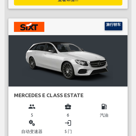
旅行轿车
MERCEDES E CLASS ESTATE
group
business_center
local_gas_station
5
6
汽油
miscellaneous_services
login
自动变速器
5 门