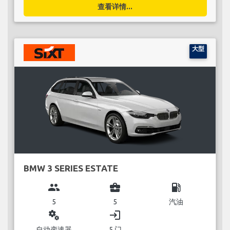
查看详情...
大型
BMW 3 SERIES ESTATE
group
business_center
local_gas_station
5
5
汽油
miscellaneous_services
login
自动变速器
5 门