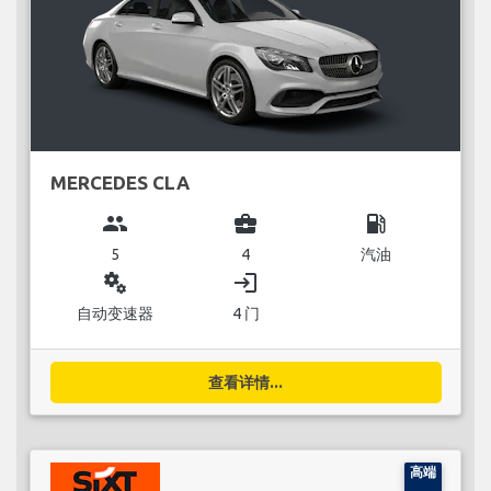
MERCEDES CLA
group
business_center
local_gas_station
5
4
汽油
miscellaneous_services
login
自动变速器
4 门
查看详情...
高端