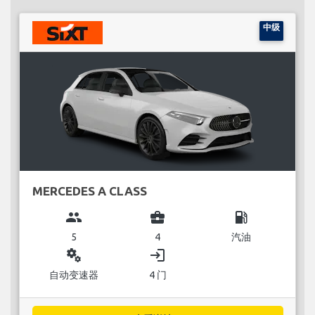
中级
MERCEDES A CLASS
group
business_center
local_gas_station
5
4
汽油
miscellaneous_services
login
自动变速器
4 门