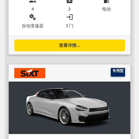
group
business_center
local_gas_station
4
3
电动
miscellaneous_services
login
自动变速器
5 门
查看详情...
专用型