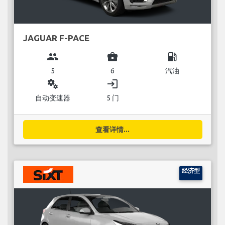
JAGUAR F-PACE
group
business_center
local_gas_station
5
6
汽油
miscellaneous_services
login
自动变速器
5 门
查看详情...
经济型