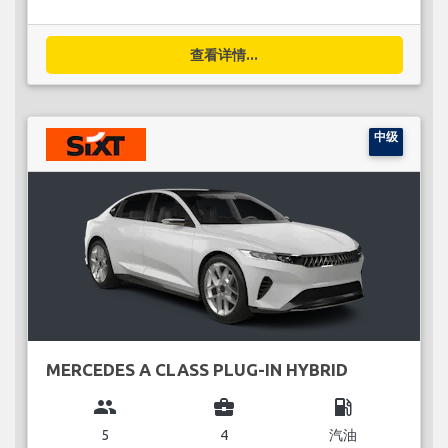
查看详情...
中级
MERCEDES A CLASS PLUG-IN HYBRID
group
business_center
local_gas_station
5
4
汽油