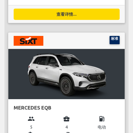
查看详情...
标准
MERCEDES EQB
group
business_center
local_gas_station
5
4
电动