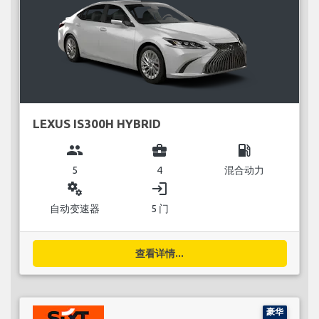
LEXUS IS300H HYBRID
group
business_center
local_gas_station
5
4
混合动力
miscellaneous_services
login
自动变速器
5 门
查看详情...
豪华