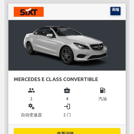
高端
MERCEDES E CLASS CONVERTIBLE
group
business_center
local_gas_station
2
4
汽油
miscellaneous_services
login
自动变速器
2 门
查看详情...