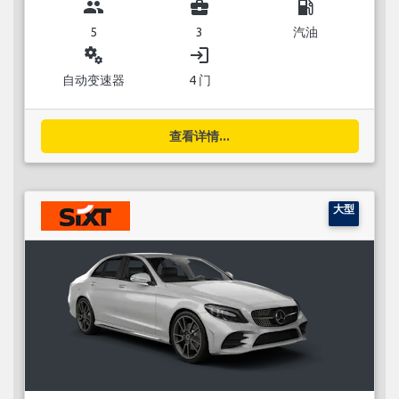
group
business_center
local_gas_station
5
3
汽油
miscellaneous_services
login
自动变速器
4 门
查看详情...
大型