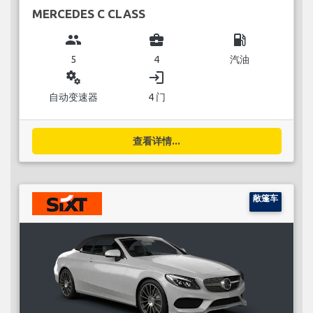
MERCEDES C CLASS
group
business_center
local_gas_station
5
4
汽油
miscellaneous_services
login
自动变速器
4 门
查看详情...
敞篷车