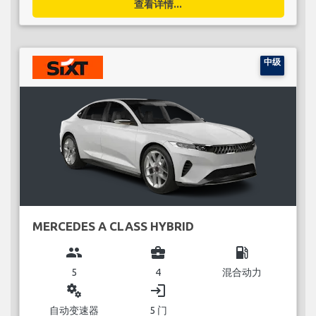
查看详情...
中级
MERCEDES A CLASS HYBRID
group
business_center
local_gas_station
5
4
混合动力
miscellaneous_services
login
自动变速器
5 门