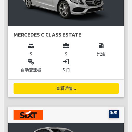
MERCEDES C CLASS ESTATE
group
business_center
local_gas_station
5
5
汽油
miscellaneous_services
login
自动变速器
5 门
查看详情...
标准