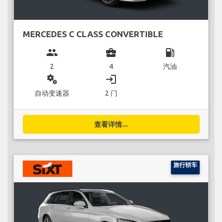
MERCEDES C CLASS CONVERTIBLE
group
business_center
local_gas_station
2
4
汽油
miscellaneous_services
login
自动变速器
2 门
查看详情...
旅行轿车