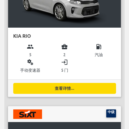
KIA RIO
group
business_center
local_gas_station
5
2
汽油
miscellaneous_services
login
手动变速器
5 门
查看详情...
中级