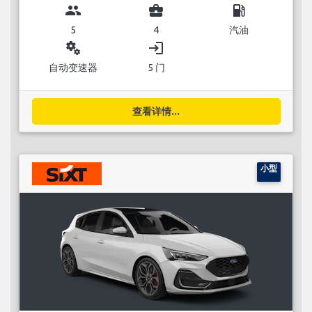
group
business_center
local_gas_station
5
4
汽油
miscellaneous_services
login
自动变速器
5 门
查看详情...
小型