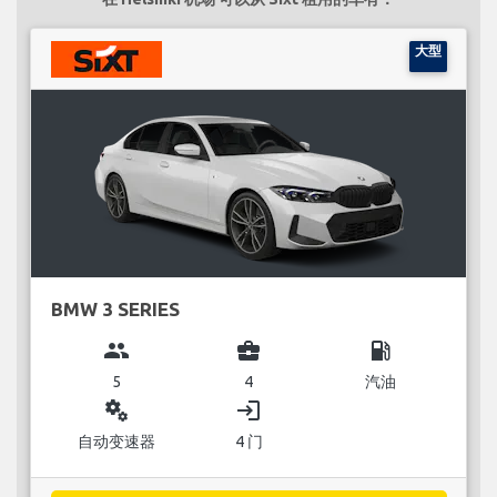
大型
BMW 3 SERIES
group
business_center
local_gas_station
5
4
汽油
miscellaneous_services
login
自动变速器
4 门