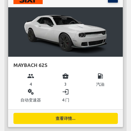
MAYBACH 62S
group
business_center
local_gas_station
4
3
汽油
miscellaneous_services
login
自动变速器
4 门
查看详情...