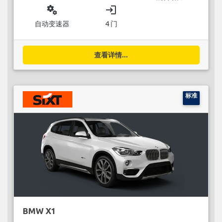
miscellaneous_services
login
自动变速器
4 门
查看详情...
标准
BMW X1