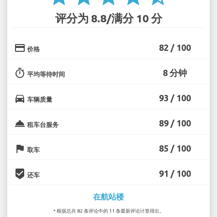
评分为 8.8/满分 10 分
credit_card
82 / 100
价格
timer
8 分钟
平均等待时间
directions_car
93 / 100
车辆质量
room_service
89 / 100
租车台服务
flag
85 / 100
取车
beenhere
91 / 100
还车
在航站楼
* 根据总共 82 条评论中的 11 条最新评论计算得出。