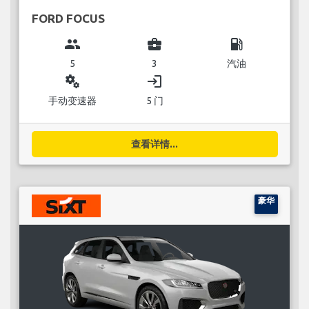
FORD FOCUS
group
business_center
local_gas_station
5
3
汽油
miscellaneous_services
login
手动变速器
5 门
查看详情...
豪华