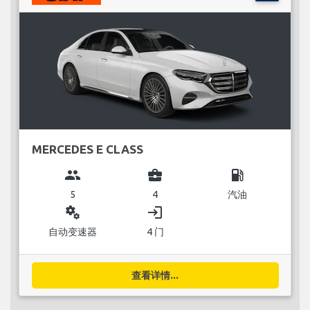
MERCEDES E CLASS
group
business_center
local_gas_station
5
4
汽油
miscellaneous_services
login
自动变速器
4 门
查看详情...