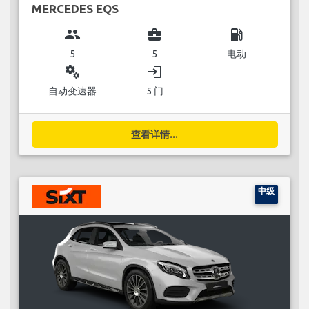
MERCEDES EQS
group
business_center
local_gas_station
5
5
电动
miscellaneous_services
login
自动变速器
5 门
查看详情...
中级