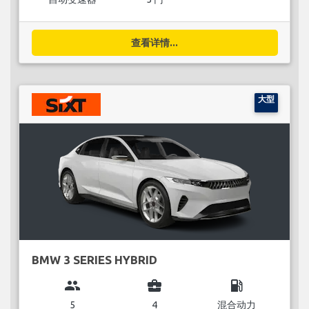
查看详情...
大型
BMW 3 SERIES HYBRID
group
business_center
local_gas_station
5
4
混合动力