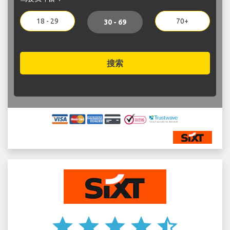
18 - 29
70+
30 - 69
搜索
star
star
star
star
star_half