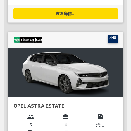
查看详情...
小型
OPEL ASTRA ESTATE
group
business_center
local_gas_station
5
4
汽油