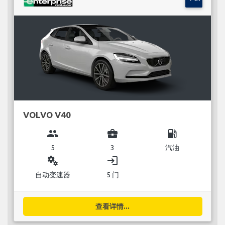
VOLVO V40
group
business_center
local_gas_station
5
3
汽油
miscellaneous_services
login
自动变速器
5 门
查看详情...