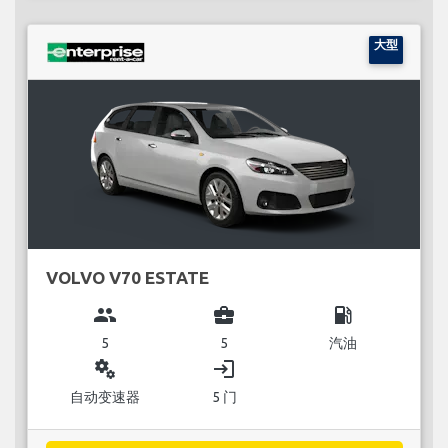
大型
VOLVO V70 ESTATE
group
business_center
local_gas_station
5
5
汽油
miscellaneous_services
login
自动变速器
5 门