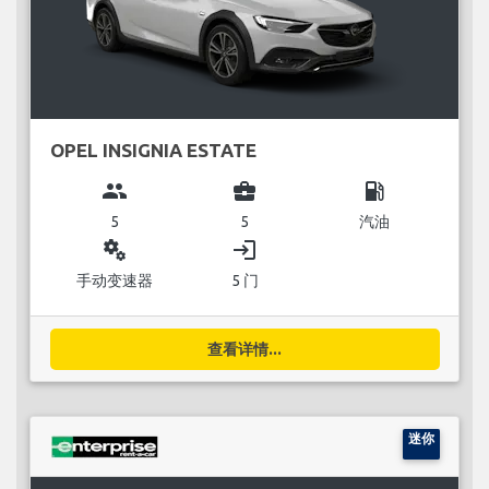
OPEL INSIGNIA ESTATE
group
business_center
local_gas_station
5
5
汽油
miscellaneous_services
login
手动变速器
5 门
查看详情...
迷你