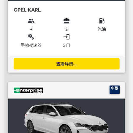
OPEL KARL
group
business_center
local_gas_station
4
2
汽油
miscellaneous_services
login
手动变速器
5 门
查看详情...
中级