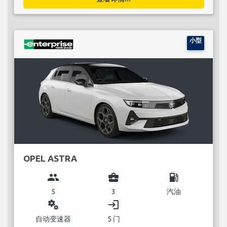
小型
OPEL ASTRA
group
business_center
local_gas_station
5
3
汽油
miscellaneous_services
login
自动变速器
5 门