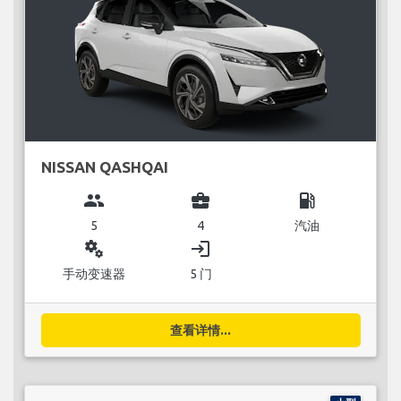
NISSAN QASHQAI
group
business_center
local_gas_station
5
4
汽油
miscellaneous_services
login
手动变速器
5 门
查看详情...