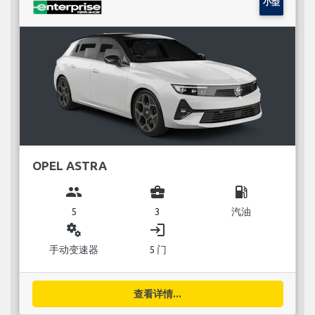
小型
OPEL ASTRA
group
business_center
local_gas_station
5
3
汽油
miscellaneous_services
login
手动变速器
5 门
查看详情...