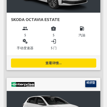
SKODA OCTAVIA ESTATE
group
business_center
local_gas_station
5
5
汽油
miscellaneous_services
login
手动变速器
5 门
查看详情...
经济型