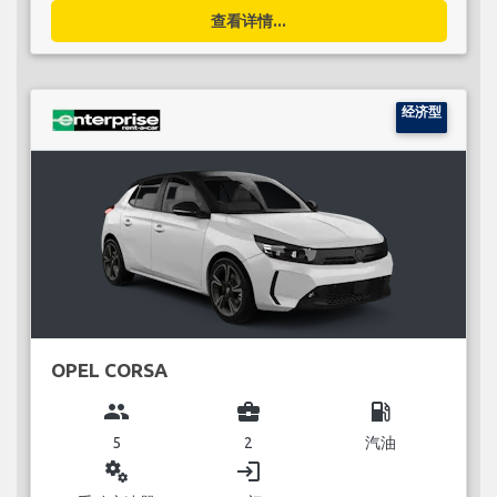
查看详情...
经济型
OPEL CORSA
group
business_center
local_gas_station
5
2
汽油
miscellaneous_services
login