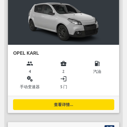
OPEL KARL
group
business_center
local_gas_station
4
2
汽油
miscellaneous_services
login
手动变速器
5 门
查看详情...