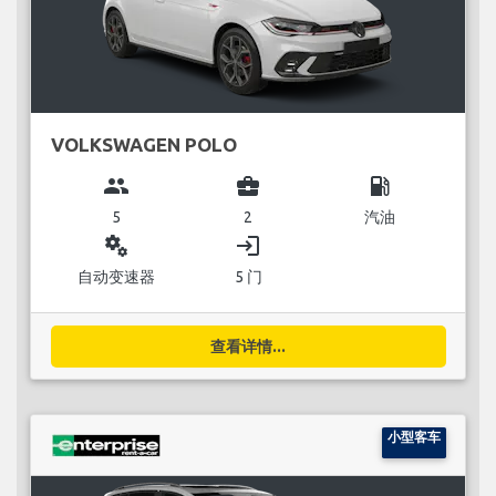
VOLKSWAGEN POLO
group
business_center
local_gas_station
5
2
汽油
miscellaneous_services
login
自动变速器
5 门
查看详情...
小型客车