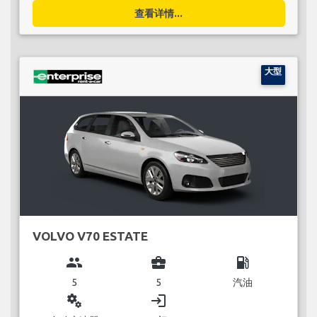
查看详情...
大型
VOLVO V70 ESTATE
group
business_center
local_gas_station
5
5
汽油
miscellaneous_services
login