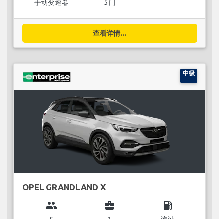
手动变速器
5 门
查看详情...
中级
OPEL GRANDLAND X
group
business_center
local_gas_station
5
3
汽油