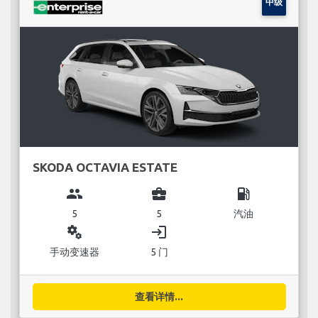
中级
SKODA OCTAVIA ESTATE
group
business_center
local_gas_station
5
5
汽油
miscellaneous_services
login
手动变速器
5 门
查看详情...