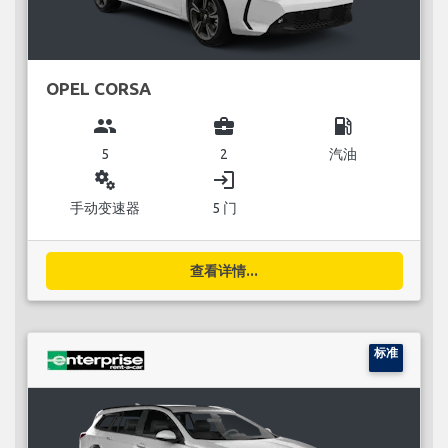
OPEL CORSA
group
business_center
local_gas_station
5
2
汽油
miscellaneous_services
login
手动变速器
5 门
查看详情...
标准