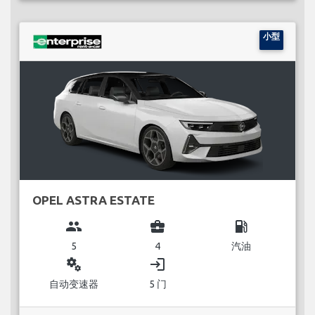
小型
OPEL ASTRA ESTATE
group
business_center
local_gas_station
5
4
汽油
miscellaneous_services
login
自动变速器
5 门