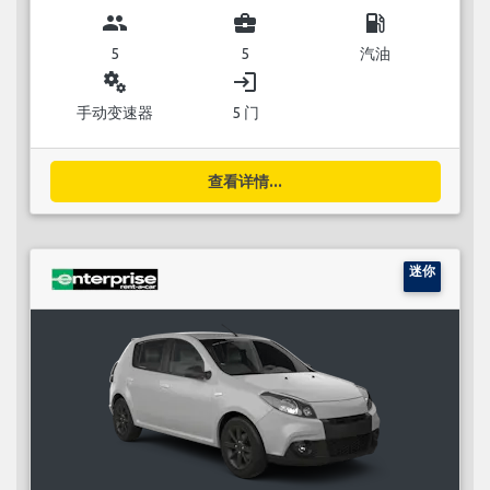
group
business_center
local_gas_station
5
5
汽油
miscellaneous_services
login
手动变速器
5 门
查看详情...
迷你