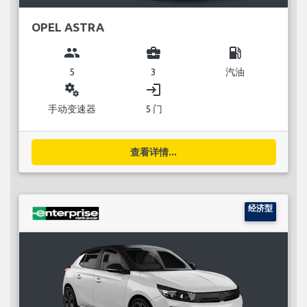
OPEL ASTRA
group
business_center
local_gas_station
5
3
汽油
miscellaneous_services
login
手动变速器
5 门
查看详情...
经济型