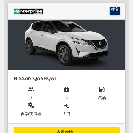
标准
NISSAN QASHQAI
group
business_center
local_gas_station
5
4
汽油
miscellaneous_services
login
自动变速器
5 门
查看详情...