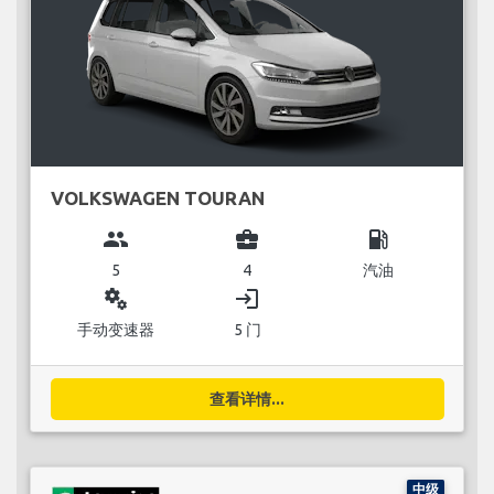
VOLKSWAGEN TOURAN
group
business_center
local_gas_station
5
4
汽油
miscellaneous_services
login
手动变速器
5 门
查看详情...
中级