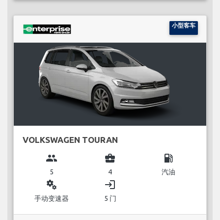
小型客车
VOLKSWAGEN TOURAN
group
business_center
local_gas_station
5
4
汽油
miscellaneous_services
login
手动变速器
5 门