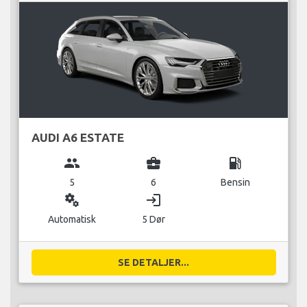
AUDI A6 ESTATE
group
business_center
local_gas_station
5
6
Bensin
miscellaneous_services
login
Automatisk
5 Dør
SE DETALJER...