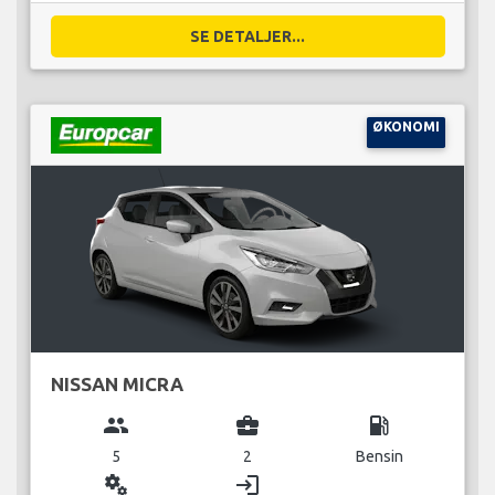
SE DETALJER...
ØKONOMI
NISSAN MICRA
group
business_center
local_gas_station
5
2
Bensin
miscellaneous_services
login