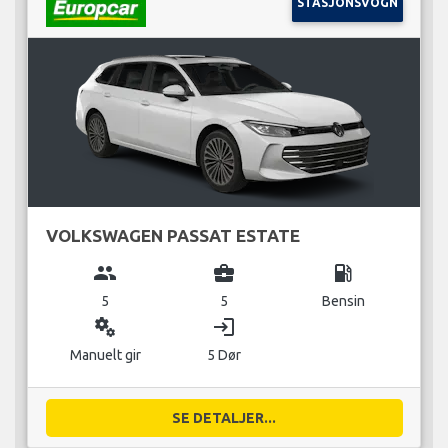
STASJONSVOGN
VOLKSWAGEN PASSAT ESTATE
group
business_center
local_gas_station
5
5
Bensin
miscellaneous_services
login
Manuelt gir
5 Dør
SE DETALJER...