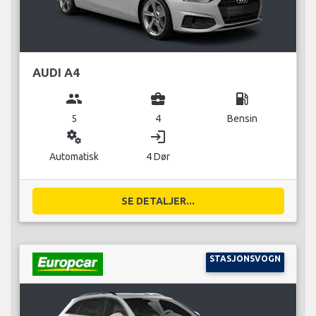
AUDI A4
group
business_center
local_gas_station
5
4
Bensin
miscellaneous_services
login
Automatisk
4 Dør
SE DETALJER...
STASJONSVOGN