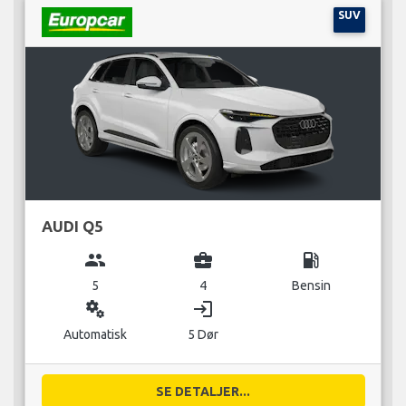
SUV
AUDI Q5
group
business_center
local_gas_station
5
4
Bensin
miscellaneous_services
login
Automatisk
5 Dør
SE DETALJER...