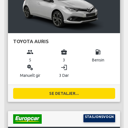
TOYOTA AURIS
group
business_center
local_gas_station
5
3
Bensin
miscellaneous_services
login
Manuelt gir
3 Dør
SE DETALJER...
STASJONSVOGN