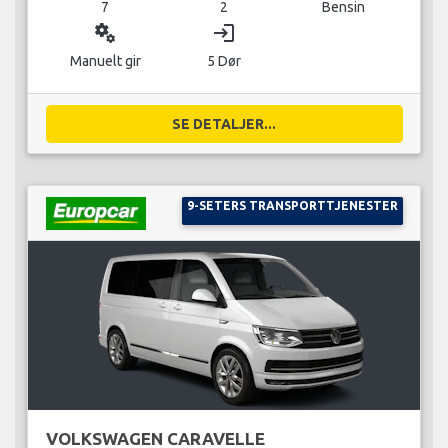
7
2
Bensin
miscellaneous_services
login
Manuelt gir
5 Dør
SE DETALJER...
9-SETERS TRANSPORTTJENESTER
VOLKSWAGEN CARAVELLE