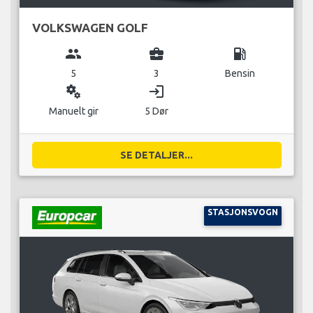
VOLKSWAGEN GOLF
group
business_center
local_gas_station
5
3
Bensin
miscellaneous_services
login
Manuelt gir
5 Dør
SE DETALJER...
STASJONSVOGN