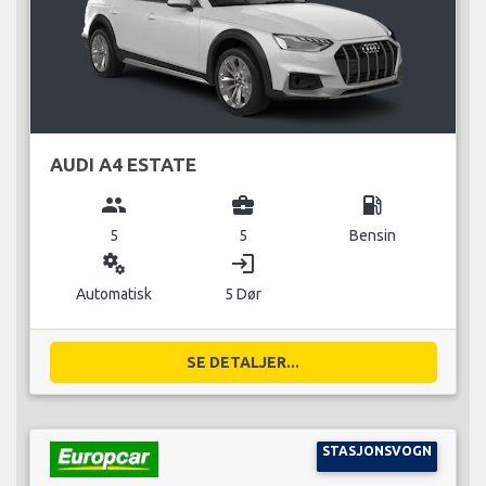
AUDI A4 ESTATE
group
business_center
local_gas_station
5
5
Bensin
miscellaneous_services
login
Automatisk
5 Dør
SE DETALJER...
STASJONSVOGN