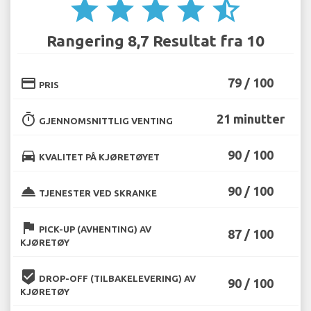
star
star
star
star
star_half
Rangering 8,7 Resultat fra 10
credit_card
79 / 100
PRIS
timer
21 minutter
GJENNOMSNITTLIG VENTING
directions_car
90 / 100
KVALITET PÅ KJØRETØYET
room_service
90 / 100
TJENESTER VED SKRANKE
flag
PICK-UP (AVHENTING) AV
87 / 100
KJØRETØY
beenhere
DROP-OFF (TILBAKELEVERING) AV
90 / 100
KJØRETØY