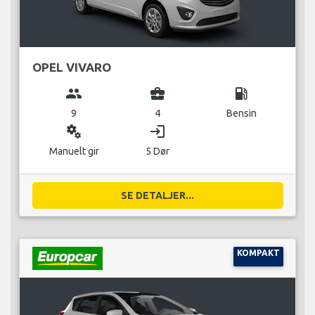
OPEL VIVARO
group
business_center
local_gas_station
9
4
Bensin
miscellaneous_services
login
Manuelt gir
5 Dør
SE DETALJER...
KOMPAKT