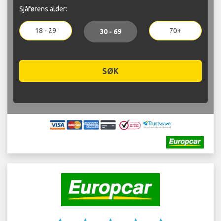
Sjåførens alder:
18 - 29
70+
30 - 69
SØK