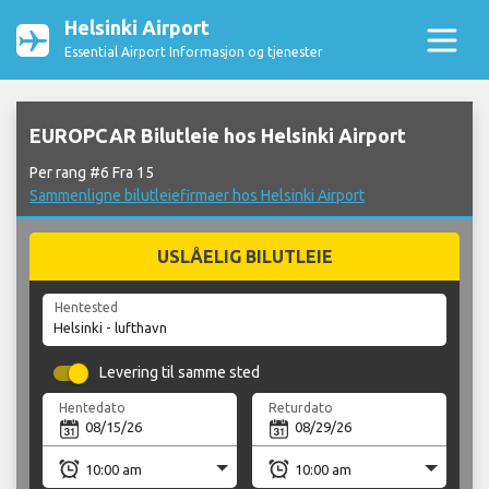
Helsinki Airport
Essential Airport Informasjon og tjenester
EUROPCAR Bilutleie hos Helsinki Airport
Per rang #6 Fra 15
Sammenligne bilutleiefirmaer hos Helsinki Airport
USLÅELIG BILUTLEIE
Hentested
Levering til samme sted
Hentedato
Returdato