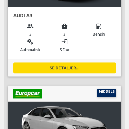
AUDI A3
group
business_center
local_gas_station
5
3
Bensin
miscellaneous_services
login
Automatisk
5 Dør
SE DETALJER...
MIDDELS