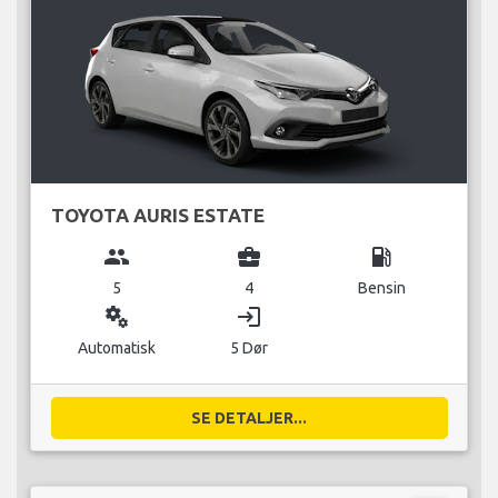
TOYOTA AURIS ESTATE
group
business_center
local_gas_station
5
4
Bensin
miscellaneous_services
login
Automatisk
5 Dør
SE DETALJER...