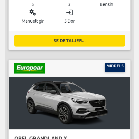
5
3
Bensin
miscellaneous_services
login
Manuelt gir
5 Dør
SE DETALJER...
MIDDELS
OPEL GRANDLAND X