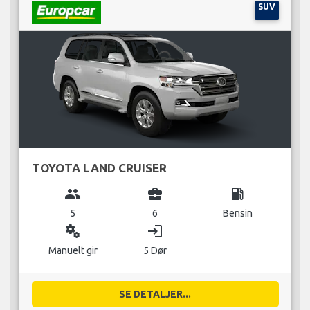
SUV
TOYOTA LAND CRUISER
group
business_center
local_gas_station
5
6
Bensin
miscellaneous_services
login
Manuelt gir
5 Dør
SE DETALJER...