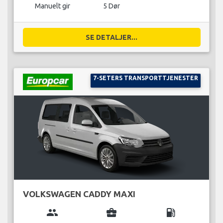
Manuelt gir
5 Dør
SE DETALJER...
7-SETERS TRANSPORTTJENESTER
VOLKSWAGEN CADDY MAXI
group
business_center
local_gas_station