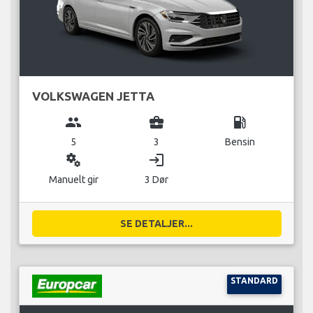
VOLKSWAGEN JETTA
group
business_center
local_gas_station
5
3
Bensin
miscellaneous_services
login
Manuelt gir
3 Dør
SE DETALJER...
STANDARD