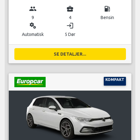
group
business_center
local_gas_station
9
4
Bensin
miscellaneous_services
login
Automatisk
5 Dør
SE DETALJER...
KOMPAKT