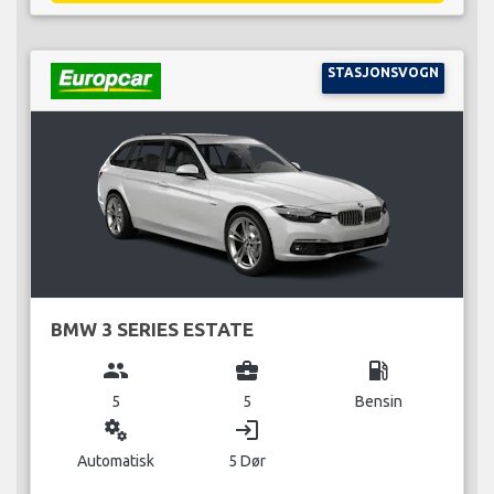
STASJONSVOGN
BMW 3 SERIES ESTATE
group
business_center
local_gas_station
5
5
Bensin
miscellaneous_services
login
Automatisk
5 Dør