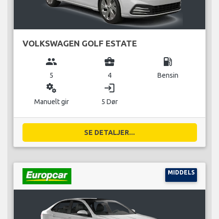
VOLKSWAGEN GOLF ESTATE
group
business_center
local_gas_station
5
4
Bensin
miscellaneous_services
login
Manuelt gir
5 Dør
SE DETALJER...
MIDDELS