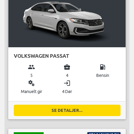
VOLKSWAGEN PASSAT
group
business_center
local_gas_station
5
4
Bensin
miscellaneous_services
login
Manuelt gir
4 Dør
SE DETALJER...