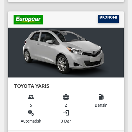
ØKONOMI
TOYOTA YARIS
group
business_center
local_gas_station
5
2
Bensin
miscellaneous_services
login
Automatisk
3 Dør