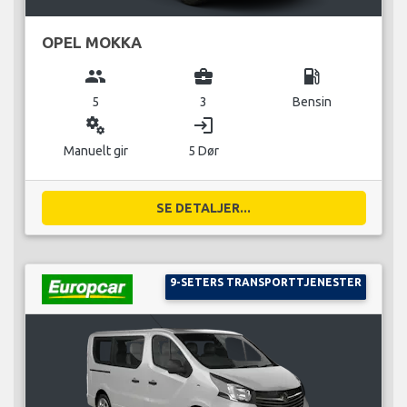
OPEL MOKKA
group
business_center
local_gas_station
5
3
Bensin
miscellaneous_services
login
Manuelt gir
5 Dør
SE DETALJER...
9-SETERS TRANSPORTTJENESTER