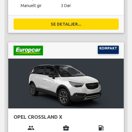
Manuelt gir
3 Dør
SE DETALJER...
KOMPAKT
OPEL CROSSLAND X
group
business_center
local_gas_station