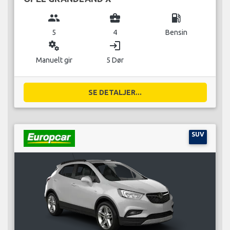
group
business_center
local_gas_station
5
4
Bensin
miscellaneous_services
login
Manuelt gir
5 Dør
SE DETALJER...
SUV