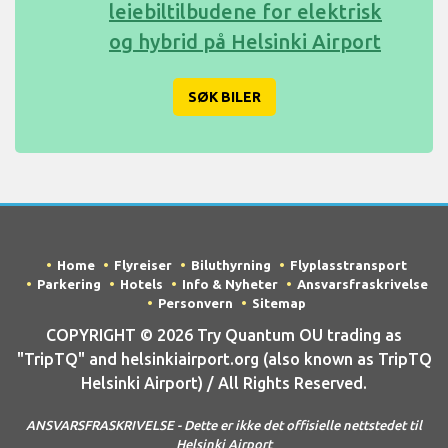
leiebiltilbudene for elektrisk
og hybrid på Helsinki Airport
SØK BILER
Home
Flyreiser
Biluthyrning
Flyplasstransport
Parkering
Hotels
Info & Nyheter
Ansvarsfraskrivelse
Personvern
Sitemap
COPYRIGHT © 2026 Try Quantum OU trading as
"TripTQ" and helsinkiairport.org (also known as TripTQ
Helsinki Airport) / All Rights Reserved.
ANSVARSFRASKRIVELSE - Dette er ikke det offisielle nettstedet til
Helsinki Airport