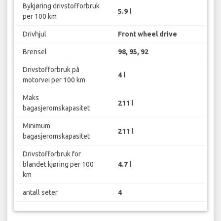
Bykjøring drivstofforbruk
5.9 l
per 100 km
Drivhjul
Front wheel drive
Brensel
98, 95, 92
Drivstofforbruk på
4 l
motorvei per 100 km
Maks
211 l
bagasjeromskapasitet
Minimum
211 l
bagasjeromskapasitet
Drivstofforbruk for
blandet kjøring per 100
4.7 l
km
antall seter
4