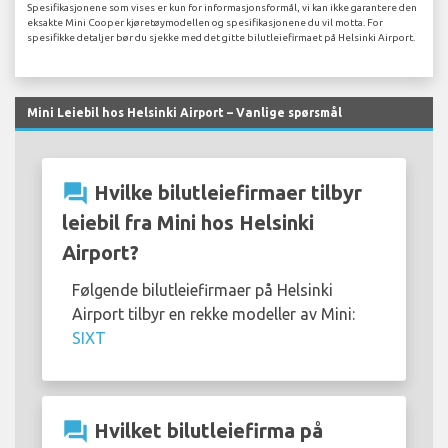
Spesifikasjonene som vises er kun for informasjonsformål, vi kan ikke garantere den
eksakte Mini Cooper kjøretøymodellen og spesifikasjonene du vil motta. For
spesifikke detaljer bør du sjekke med det gitte bilutleiefirmaet på Helsinki Airport.
Mini Leiebil hos Helsinki Airport – Vanlige spørsmål
question_answer
Hvilke bilutleiefirmaer tilbyr
leiebil fra Mini hos Helsinki
Airport?
Følgende bilutleiefirmaer på Helsinki
Airport tilbyr en rekke modeller av Mini:
SIXT
question_answer
Hvilket bilutleiefirma på