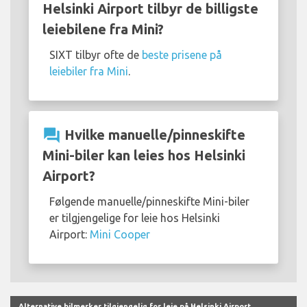
Helsinki Airport tilbyr de billigste
leiebilene fra Mini?
SIXT tilbyr ofte de
beste prisene på
leiebiler fra Mini
.
question_answer
Hvilke manuelle/pinneskifte
Mini-biler kan leies hos Helsinki
Airport?
Følgende manuelle/pinneskifte Mini-biler
er tilgjengelige for leie hos Helsinki
Airport:
Mini Cooper
Alternative bilmerker tilgjengelig for leie på Helsinki Airport