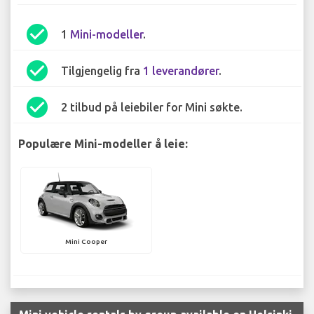
check_circle
1
Mini-modeller
.
check_circle
Tilgjengelig fra
1 leverandører
.
check_circle
2 tilbud på leiebiler for Mini søkte.
Populære Mini-modeller å leie:
Mini Cooper