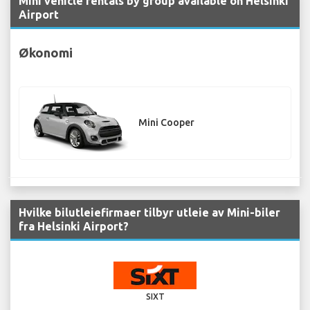
Mini vehicle rentals by group available on Helsinki
Airport
Økonomi
Mini Cooper
Hvilke bilutleiefirmaer tilbyr utleie av Mini-biler
fra Helsinki Airport?
SIXT