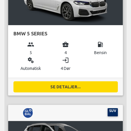
BMW 5 SERIES
group
business_center
local_gas_station
5
4
Bensin
miscellaneous_services
login
Automatisk
4 Dør
SE DETALJER...
SUV