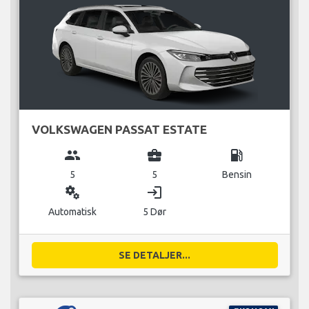
VOLKSWAGEN PASSAT ESTATE
group
business_center
local_gas_station
5
5
Bensin
miscellaneous_services
login
Automatisk
5 Dør
SE DETALJER...