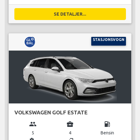
SE DETALJER...
STASJONSVOGN
VOLKSWAGEN GOLF ESTATE
group
business_center
local_gas_station
5
4
Bensin