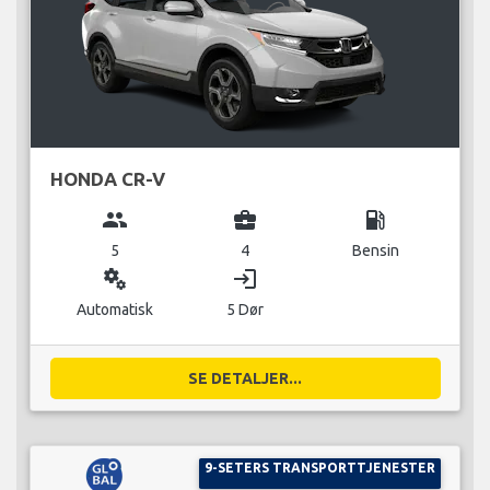
HONDA CR-V
group
business_center
local_gas_station
5
4
Bensin
miscellaneous_services
login
Automatisk
5 Dør
SE DETALJER...
9-SETERS TRANSPORTTJENESTER