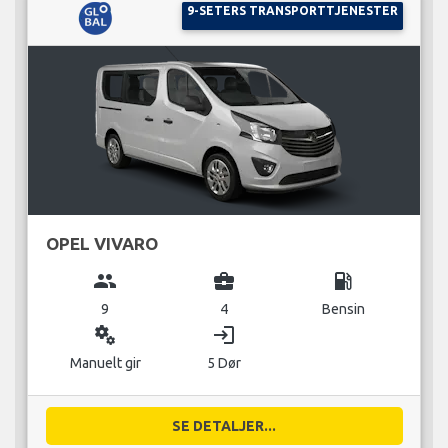
9-SETERS TRANSPORTTJENESTER
OPEL VIVARO
group
business_center
local_gas_station
9
4
Bensin
miscellaneous_services
login
Manuelt gir
5 Dør
SE DETALJER...