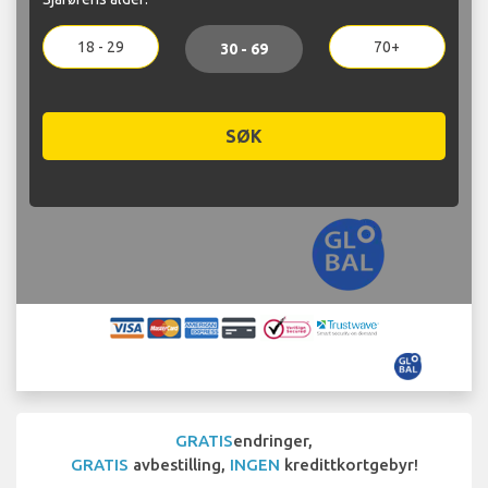
18 - 29
70+
30 - 69
SØK
GRATIS
endringer,
GRATIS
avbestilling,
INGEN
kredittkortgebyr!