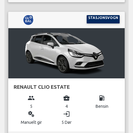
STASJONSVOGN
RENAULT CLIO ESTATE
group
business_center
local_gas_station
5
4
Bensin
miscellaneous_services
login
Manuelt gir
5 Dør