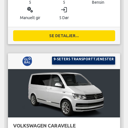
5
5
Bensin
miscellaneous_services
login
Manuelt gir
5 Dør
SE DETALJER...
9-SETERS TRANSPORTTJENESTER
VOLKSWAGEN CARAVELLE