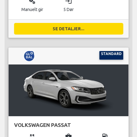
miscellaneous_services
login
Manuelt gir
5 Dør
SE DETALJER...
STANDARD
VOLKSWAGEN PASSAT
group
business_center
local_gas_station