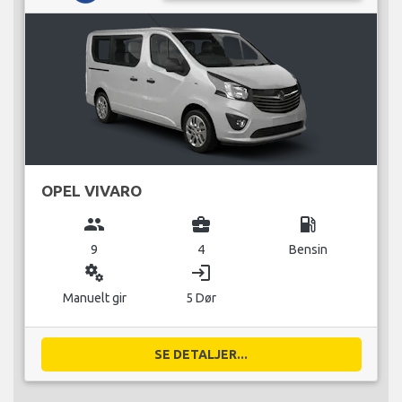
OPEL VIVARO
group
business_center
local_gas_station
9
4
Bensin
miscellaneous_services
login
Manuelt gir
5 Dør
SE DETALJER...