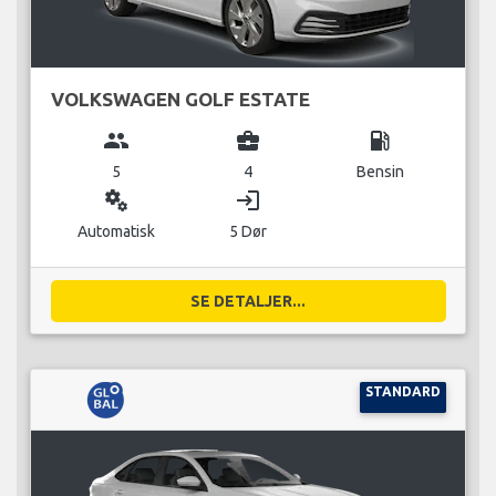
VOLKSWAGEN GOLF ESTATE
group
business_center
local_gas_station
5
4
Bensin
miscellaneous_services
login
Automatisk
5 Dør
SE DETALJER...
STANDARD