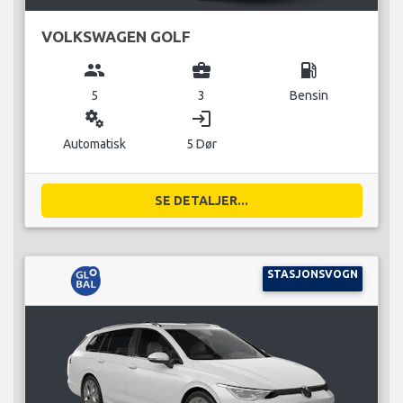
VOLKSWAGEN GOLF
group
business_center
local_gas_station
5
3
Bensin
miscellaneous_services
login
Automatisk
5 Dør
SE DETALJER...
STASJONSVOGN