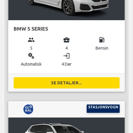
BMW 5 SERIES
group
business_center
local_gas_station
5
4
Bensin
miscellaneous_services
login
Automatisk
4 Dør
SE DETALJER...
STASJONSVOGN