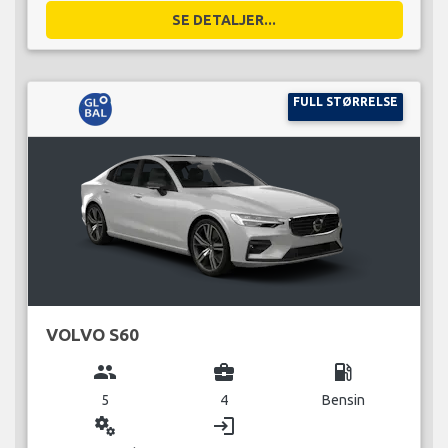
SE DETALJER...
FULL STØRRELSE
VOLVO S60
group
business_center
local_gas_station
5
4
Bensin
miscellaneous_services
login