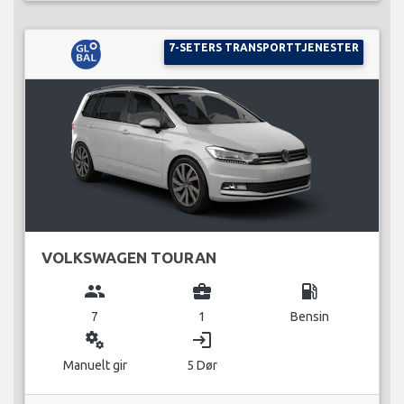
7-SETERS TRANSPORTTJENESTER
VOLKSWAGEN TOURAN
group
business_center
local_gas_station
7
1
Bensin
miscellaneous_services
login
Manuelt gir
5 Dør