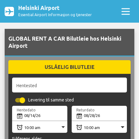
Helsinki Airport
Essential Airport Informasjon og tjenester
GLOBAL RENT A CAR Bilutleie hos Helsinki
Airport
USLÅELIG BILUTLEIE
Hentested
Levering til samme sted
Hentedato
Returdato
Sjåførens alder: