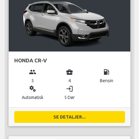
HONDA CR-V
group
business_center
local_gas_station
5
4
Bensin
miscellaneous_services
login
Automatisk
5 Dør
SE DETALJER...