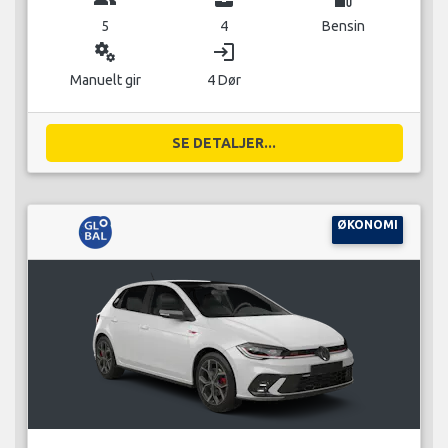
5
4
Bensin
miscellaneous_services
login
Manuelt gir
4 Dør
SE DETALJER...
ØKONOMI