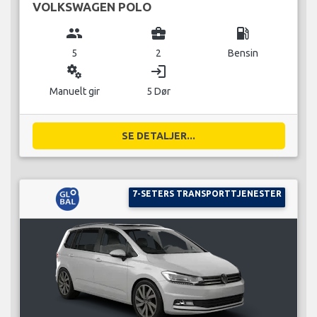
VOLKSWAGEN POLO
group
business_center
local_gas_station
5
2
Bensin
miscellaneous_services
login
Manuelt gir
5 Dør
SE DETALJER...
7-SETERS TRANSPORTTJENESTER