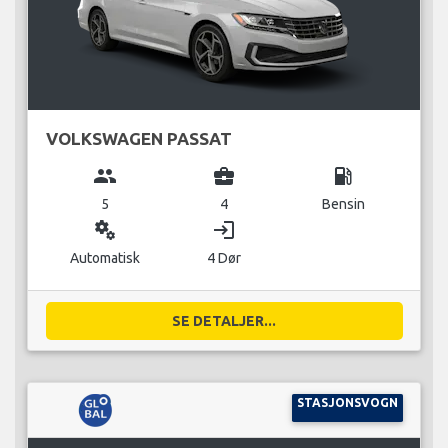
VOLKSWAGEN PASSAT
group
business_center
local_gas_station
5
4
Bensin
miscellaneous_services
login
Automatisk
4 Dør
SE DETALJER...
STASJONSVOGN