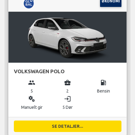
ØKONOMI
VOLKSWAGEN POLO
group
business_center
local_gas_station
5
2
Bensin
miscellaneous_services
login
Manuelt gir
5 Dør
SE DETALJER...