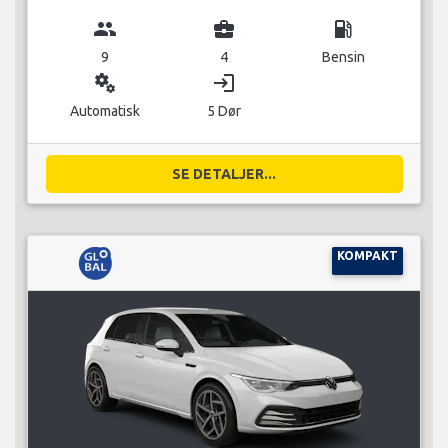
group
business_center
local_gas_station
9
4
Bensin
miscellaneous_services
login
Automatisk
5 Dør
SE DETALJER...
KOMPAKT