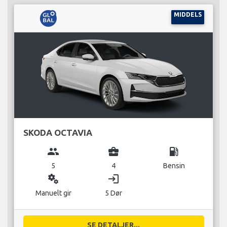
MIDDELS
SKODA OCTAVIA
group
business_center
local_gas_station
5
4
Bensin
miscellaneous_services
login
Manuelt gir
5 Dør
SE DETALJER...