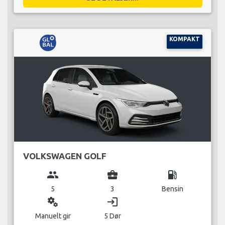
KOMPAKT
VOLKSWAGEN GOLF
group
business_center
local_gas_station
5
3
Bensin
miscellaneous_services
login
Manuelt gir
5 Dør