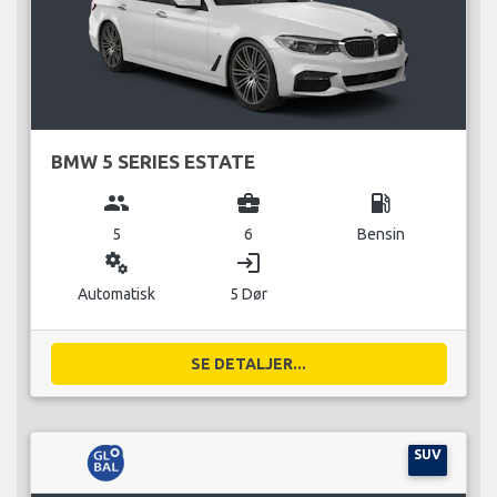
BMW 5 SERIES ESTATE
group
business_center
local_gas_station
5
6
Bensin
miscellaneous_services
login
Automatisk
5 Dør
SE DETALJER...
SUV