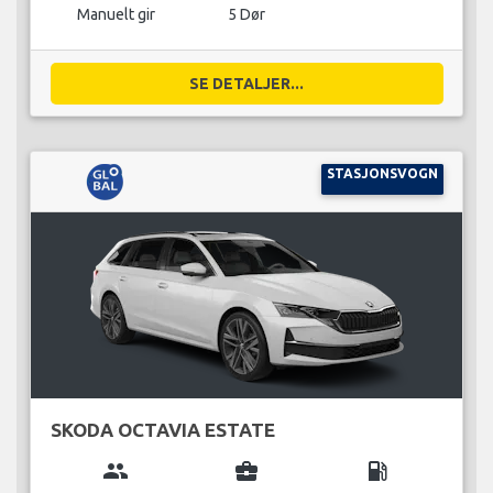
Manuelt gir
5 Dør
SE DETALJER...
STASJONSVOGN
SKODA OCTAVIA ESTATE
group
business_center
local_gas_station