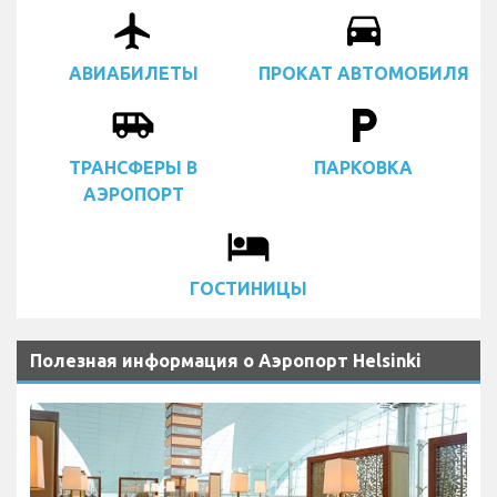
airplanemode_active
drive_eta
АВИАБИЛЕТЫ
ПРОКАТ АВТОМОБИЛЯ
airport_shuttle
local_parking
ТРАНСФЕРЫ В
ПАРКОВКА
АЭРОПОРТ
local_hotel
ГОСТИНИЦЫ
Полезная информация о Аэропорт Helsinki