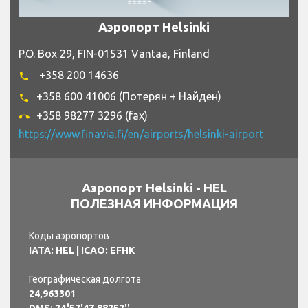
Аэропорт Helsinki
P.O. Box 29, FIN-01531 Vantaa, Finland
+358 200 14636
phone
+358 600 41006 (Потерян + Найден)
phone
+358 98277 3296 (fax)
call_end
https://www.finavia.fi/en/airports/helsinki-airport
Аэропорт Helsinki - HEL
ПОЛЕЗНАЯ ИНФОРМАЦИЯ
Коды аэропортов
IATA: HEL
| ICAO: EFHK
Географическая долгота
24,963301
DMS: 24°57'47.88252''