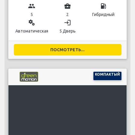
group
business_center
local_gas_station
5
2
Гибридный
miscellaneous_services
login
Автоматическая
5 Дверь
ПОСМОТРЕТЬ...
КОМПАКТЫЙ