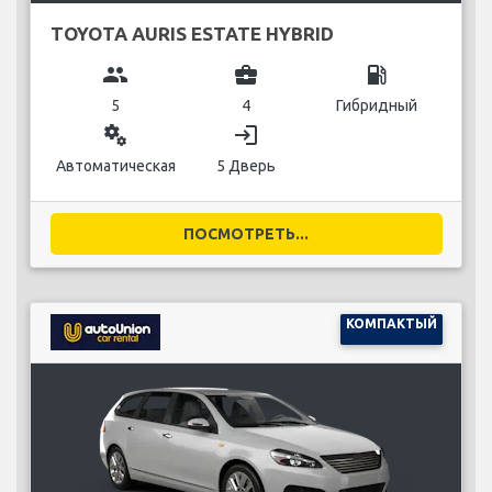
TOYOTA AURIS ESTATE HYBRID
group
business_center
local_gas_station
5
4
Гибридный
miscellaneous_services
login
Автоматическая
5 Дверь
ПОСМОТРЕТЬ...
КОМПАКТЫЙ