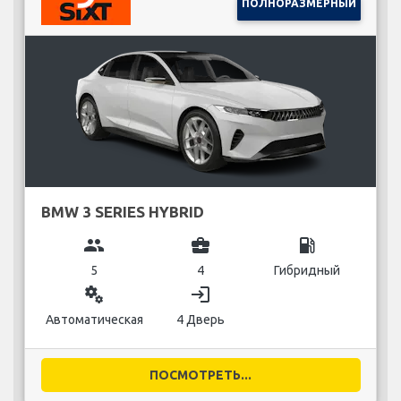
ПОЛНОРАЗМЕРНЫЙ
BMW 3 SERIES HYBRID
group
business_center
local_gas_station
5
4
Гибридный
miscellaneous_services
login
Автоматическая
4 Дверь
ПОСМОТРЕТЬ...