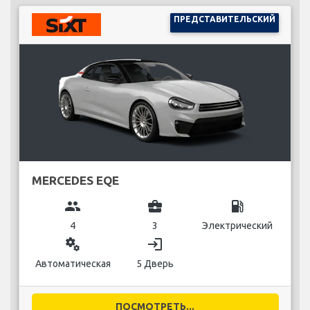
ПРЕДСТАВИТЕЛЬСКИЙ
MERCEDES EQE
group
business_center
local_gas_station
4
3
Электрический
miscellaneous_services
login
Автоматическая
5 Дверь
ПОСМОТРЕТЬ...