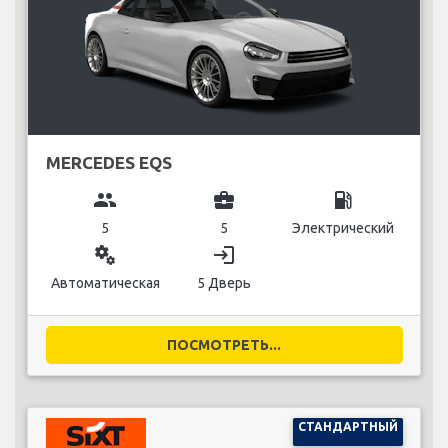
MERCEDES EQS
group
business_center
local_gas_station
5
5
Электрический
miscellaneous_services
login
Автоматическая
5 Дверь
ПОСМОТРЕТЬ...
СТАНДАРТНЫЙ