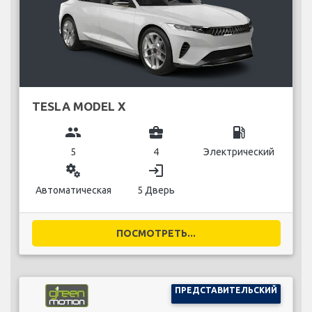
TESLA MODEL X
group
business_center
local_gas_station
5
4
Электрический
miscellaneous_services
login
Автоматическая
5 Дверь
ПОСМОТРЕТЬ...
ПРЕДСТАВИТЕЛЬСКИЙ