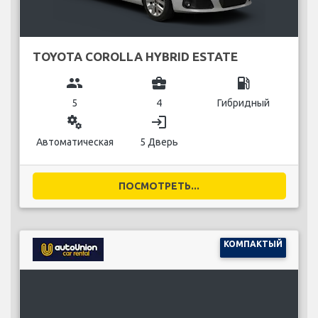
TOYOTA COROLLA HYBRID ESTATE
group
business_center
local_gas_station
5
4
Гибридный
miscellaneous_services
login
Автоматическая
5 Дверь
ПОСМОТРЕТЬ...
КОМПАКТЫЙ