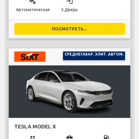
miscellaneous_services
login
Автоматическая
5 Дверь
ПОСМОТРЕТЬ...
СРЕДНЕГАБАР. ЭЛИТ. АВТОМ.
TESLA MODEL X
group
business_center
local_gas_station