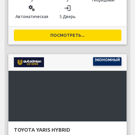
5
3
Гибридный
miscellaneous_services
login
Автоматическая
5 Дверь
ПОСМОТРЕТЬ...
ЭКОНОМНЫЙ
TOYOTA YARIS HYBRID