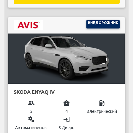
ВНЕДОРОЖНИК
SKODA ENYAQ IV
group
business_center
local_gas_station
5
4
Электрический
miscellaneous_services
login
Автоматическая
5 Дверь