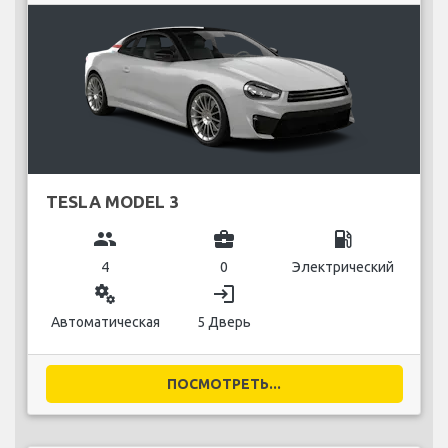
TESLA MODEL 3
group
business_center
local_gas_station
4
0
Электрический
miscellaneous_services
login
Автоматическая
5 Дверь
ПОСМОТРЕТЬ...