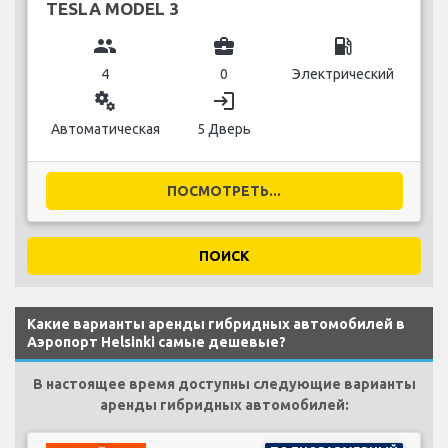
TESLA MODEL 3
group
business_center
local_gas_station
4
0
Электрический
miscellaneous_services
login
Автоматическая
5 Дверь
ПОСМОТРЕТЬ...
ПОИСК
Какие варианты аренды гибридных автомобилей в
Аэропорт Helsinki самые дешевые?
В настоящее время доступны следующие варианты
аренды гибридных автомобилей: