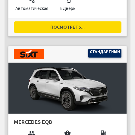
Автоматическая
5 Дверь
ПОСМОТРЕТЬ...
СТАНДАРТНЫЙ
MERCEDES EQB
group
business_center
local_gas_station