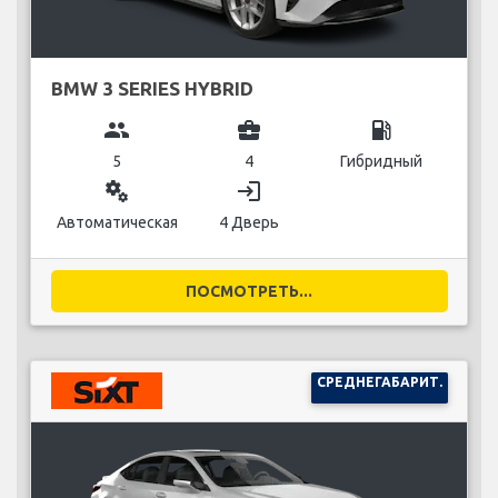
BMW 3 SERIES HYBRID
group
business_center
local_gas_station
5
4
Гибридный
miscellaneous_services
login
Автоматическая
4 Дверь
ПОСМОТРЕТЬ...
СРЕДНЕГАБАРИТ.