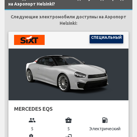
на Аэропорт Helsinki?
Следующие электромобили доступны на Аэропорт
Helsinki:
СПЕЦИАЛЬНЫЙ
MERCEDES EQS
group
business_center
local_gas_station
5
5
Электрический
miscellaneous_services
login