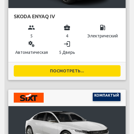
SKODA ENYAQ IV
group
business_center
local_gas_station
5
4
Электрический
miscellaneous_services
login
Автоматическая
5 Дверь
ПОСМОТРЕТЬ...
КОМПАКТЫЙ