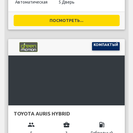
Автоматическая
5 Дверь
ПОСМОТРЕТЬ...
КОМПАКТЫЙ
TOYOTA AURIS HYBRID
group
business_center
local_gas_station