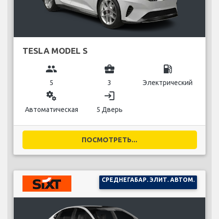
TESLA MODEL S
group
business_center
local_gas_station
5
3
Электрический
miscellaneous_services
login
Автоматическая
5 Дверь
ПОСМОТРЕТЬ...
СРЕДНЕГАБАР. ЭЛИТ. АВТОМ.