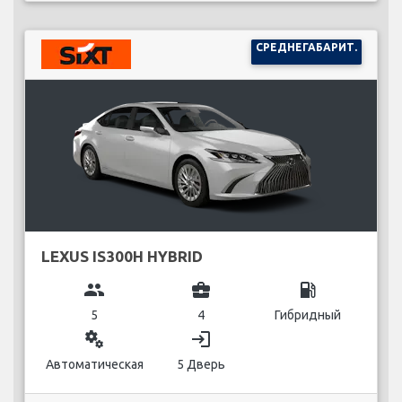
СРЕДНЕГАБАРИТ.
LEXUS IS300H HYBRID
group
business_center
local_gas_station
5
4
Гибридный
miscellaneous_services
login
Автоматическая
5 Дверь