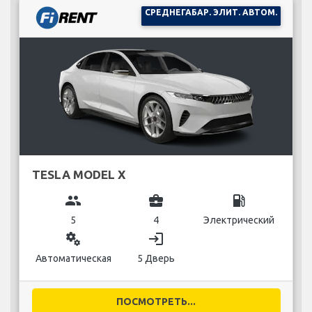
СРЕДНЕГАБАР. ЭЛИТ. АВТОМ.
TESLA MODEL X
group
business_center
local_gas_station
5
4
Электрический
miscellaneous_services
login
Автоматическая
5 Дверь
ПОСМОТРЕТЬ...