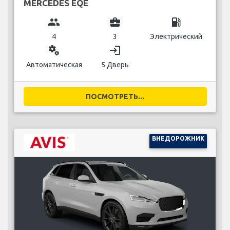
MERCEDES EQE
group
business_center
local_gas_station
4
3
Электрический
miscellaneous_services
login
Автоматическая
5 Дверь
ПОСМОТРЕТЬ...
ВНЕДОРОЖНИК