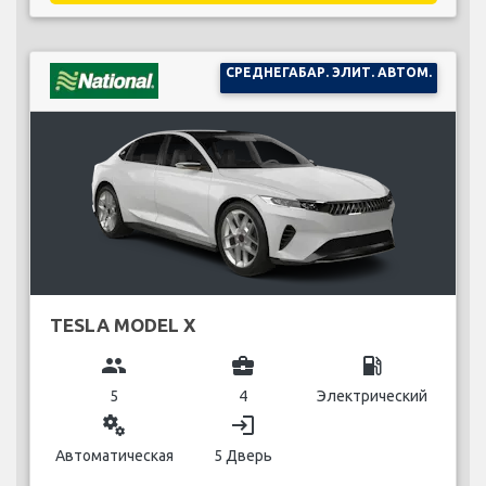
СРЕДНЕГАБАР. ЭЛИТ. АВТОМ.
TESLA MODEL X
group
business_center
local_gas_station
5
4
Электрический
miscellaneous_services
login
Автоматическая
5 Дверь