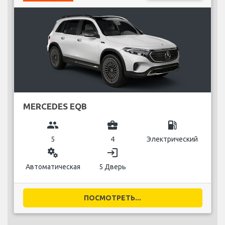
MERCEDES EQB
group
business_center
local_gas_station
5
4
Электрический
miscellaneous_services
login
Автоматическая
5 Дверь
ПОСМОТРЕТЬ...