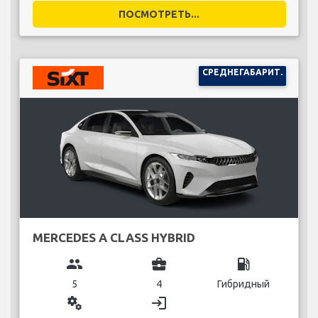
ПОСМОТРЕТЬ...
СРЕДНЕГАБАРИТ.
MERCEDES A CLASS HYBRID
group
business_center
local_gas_station
5
4
Гибридный
miscellaneous_services
login