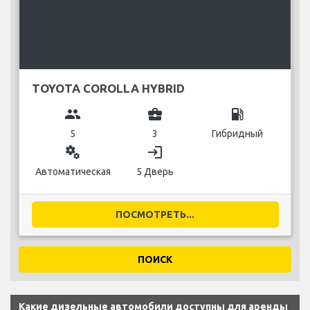
TOYOTA COROLLA HYBRID
group
business_center
local_gas_station
5
3
Гибридный
miscellaneous_services
login
Автоматическая
5 Дверь
ПОСМОТРЕТЬ...
ПОИСК
Какие дизельные автомобили доступны для аренды