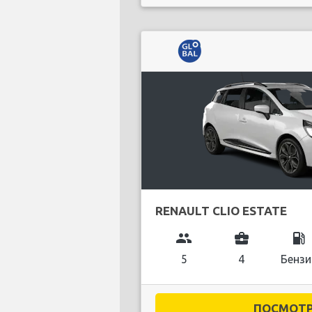
RENAULT CLIO ESTATE
group
business_center
local_gas_station
5
4
Бензи
ПОСМОТРЕ