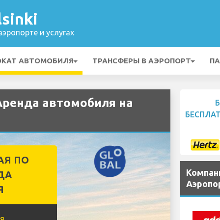
sinki
эропорте и услугах
ОКАТ АВТОМОБИЛЯ
ТРАНСФЕРЫ В АЭРОПОРТ
ПА
Аренда автомобиля на
БЕСПЛА
АЯ ПО
Компан
ДА
Аэропор
Я
я