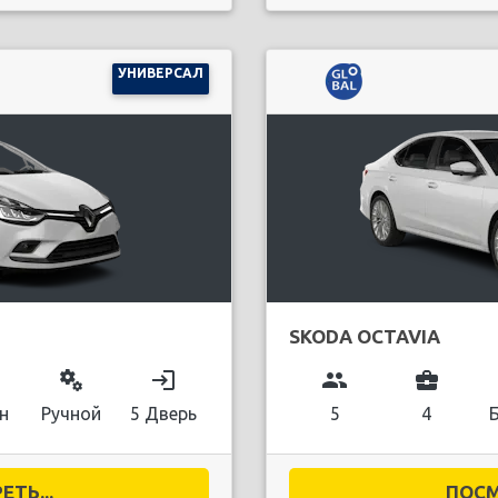
УНИВЕРСАЛ
SKODA OCTAVIA
miscellaneous_services
login
group
business_center
н
Ручной
5 Дверь
5
4
ТЬ...
ПОСМ