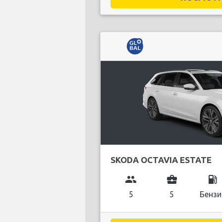
SKODA OCTAVIA ESTATE
group
business_center
local_gas_station
5
5
Бензи