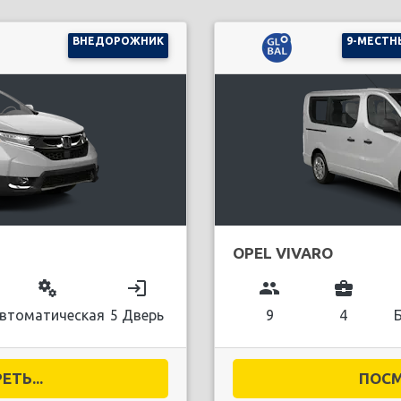
ВНЕДОРОЖНИК
9-МЕСТН
OPEL VIVARO
miscellaneous_services
login
group
business_center
втоматическая
5 Дверь
9
4
ТЬ...
ПОСМ