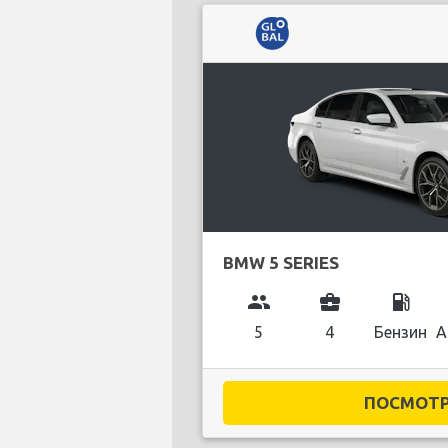
BMW 5 SERIES
group
business_center
local_gas_station
5
4
Бензин
А
ПОСМОТРЕ