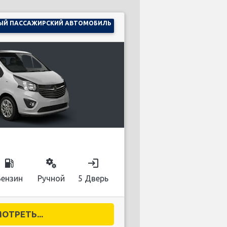
ЫЙ ПАССАЖИРСКИЙ АВТОМОБИЛЬ
local_gas_station
miscellaneous_services
login
Бензин
Ручной
5 Дверь
ОТРЕТЬ...