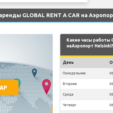
аренды GLOBAL RENT A CAR на Аэропорт
Какие часы работы
наАэропорт Helsinki
День
О
Понедельник
06
Вторник
06
Среда
06
Четверг
06