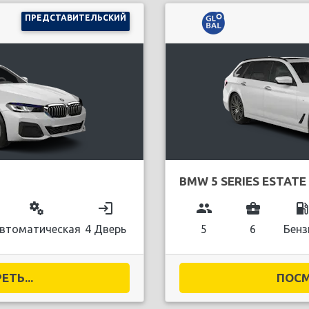
ПРЕДСТАВИТЕЛЬСКИЙ
BMW 5 SERIES ESTATE
miscellaneous_services
login
group
business_center
local_gas_stati
втоматическая
4 Дверь
5
6
Бенз
ТЬ...
ПОСМ