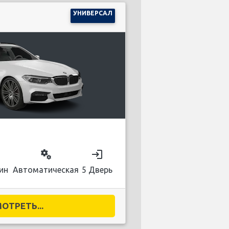
УНИВЕРСАЛ
on
miscellaneous_services
login
ин
Автоматическая
5 Дверь
ОТРЕТЬ...