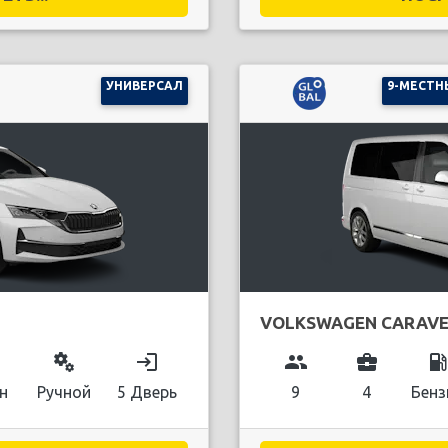
УНИВЕРСАЛ
9-МЕСТН
VOLKSWAGEN CARAVE
miscellaneous_services
login
group
business_center
local_gas_stati
н
Ручной
5 Дверь
9
4
Бенз