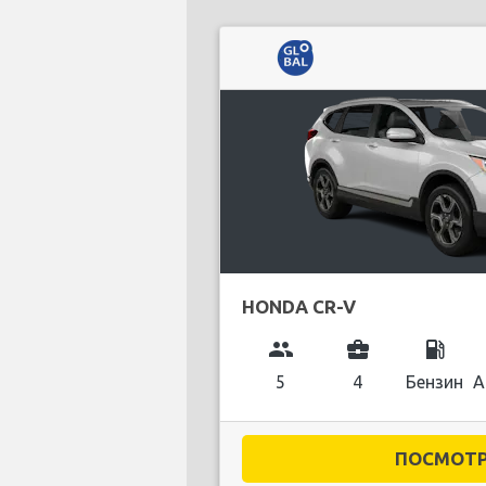
HONDA CR-V
group
business_center
local_gas_station
5
4
Бензин
А
ПОСМОТРЕ