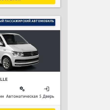
ЫЙ ПАССАЖИРСКИЙ АВТОМОБИЛЬ
LLE
on
miscellaneous_services
login
ин
Автоматическая
5 Дверь