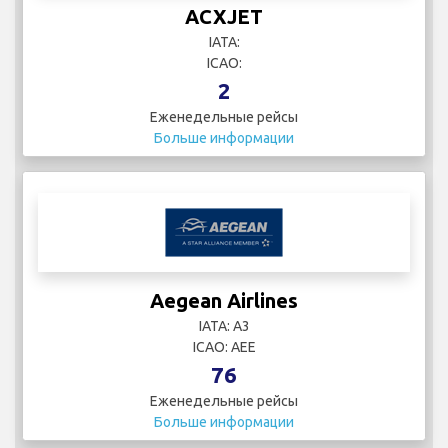
ACXJET
IATA:
ICAO:
2
Еженедельные рейсы
Больше информации
Aegean Airlines
IATA: A3
ICAO: AEE
76
Еженедельные рейсы
Больше информации