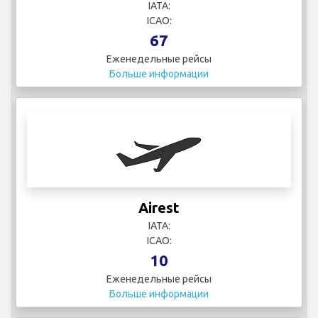
IATA:
ICAO:
67
Еженедельные рейсы
Больше информации
Airest
IATA:
ICAO:
10
Еженедельные рейсы
Больше информации