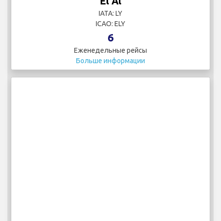
El Al
IATA: LY
ICAO: ELY
6
Еженедельные рейсы
Больше информации