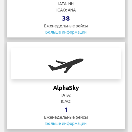
IATA: NH
ICAO: ANA
38
Еженедельные рейсы
Больше информации
AlphaSky
IATA:
ICAO:
1
Еженедельные рейсы
Больше информации