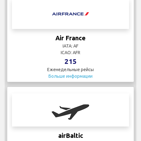
Air France
IATA: AF
ICAO: AFR
215
Еженедельные рейсы
Больше информации
airBaltic