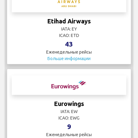
Etihad Airways
IATA: EY
ICAO: ETD
43
Еженедельные рейсы
Больше информации
Eurowings
IATA: EW
ICAO: EWG
9
Еженедельные рейсы