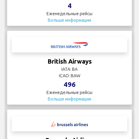
4
Еженедельные рейсы
Больше информации
British Airways
IATA: BA
ICAO: BAW
496
Еженедельные рейсы
Больше информации