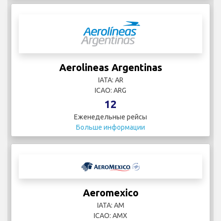
Aerolineas Argentinas
IATA: AR
ICAO: ARG
12
Еженедельные рейсы
Больше информации
Aeromexico
IATA: AM
ICAO: AMX