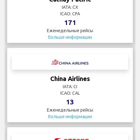
IATA: CX
ICAO: CPA
171
Еженедельные рейсы
Больше информации
China Airlines
IATA: CI
ICAO: CAL
13
Еженедельные рейсы
Больше информации