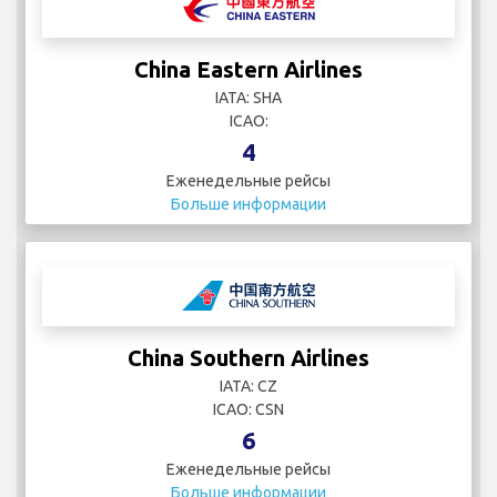
China Eastern Airlines
IATA: SHA
ICAO:
4
Еженедельные рейсы
Больше информации
China Southern Airlines
IATA: CZ
ICAO: CSN
6
Еженедельные рейсы
Больше информации