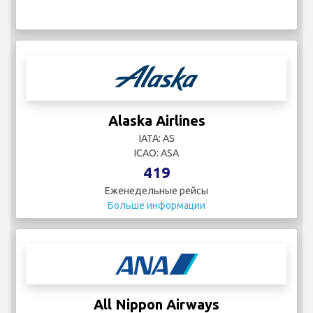
Alaska Airlines
IATA: AS
ICAO: ASA
419
Еженедельные рейсы
Больше информации
All Nippon Airways