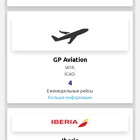
GP Aviation
IATA:
ICAO:
4
Еженедельные рейсы
Больше информации