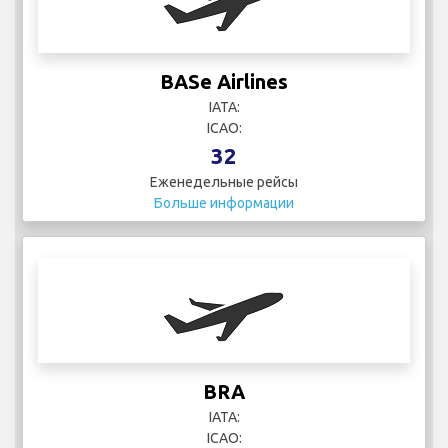
BASe Airlines
IATA:
ICAO:
32
Еженедельные рейсы
Больше информации
BRA
IATA:
ICAO: