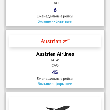
ICAO:
6
Еженедельные рейсы
Больше информации
Austrian Airlines
IATA:
ICAO:
45
Еженедельные рейсы
Больше информации