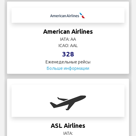
American Airlines
IATA: AA
ICAO: AAL
328
Еженедельные рейсы
Больше информации
ASL Airlines
IATA: