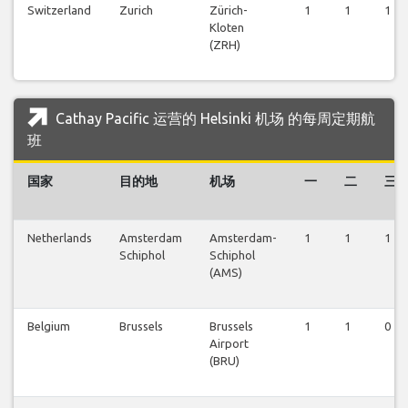
Switzerland
Zurich
Zürich-
1
1
1
Kloten
(ZRH)
Cathay Pacific 运营的 Helsinki 机场 的每周定期航
班
国家
目的地
机场
一
二
三
Netherlands
Amsterdam
Amsterdam-
1
1
1
Schiphol
Schiphol
(AMS)
Belgium
Brussels
Brussels
1
1
0
Airport
(BRU)