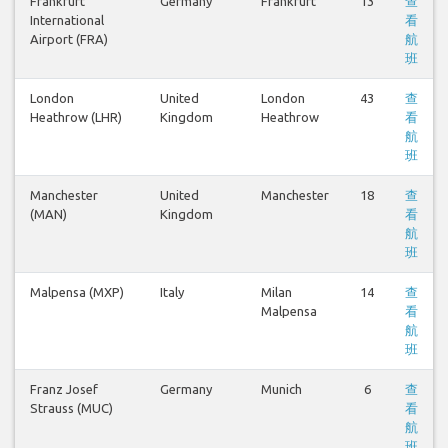
Frankfurt
Germany
Frankfurt
13
查
International
看
Airport (FRA)
航
班
London
United
London
43
查
Heathrow (LHR)
Kingdom
Heathrow
看
航
班
Manchester
United
Manchester
18
查
(MAN)
Kingdom
看
航
班
Malpensa (MXP)
Italy
Milan
14
查
Malpensa
看
航
班
Franz Josef
Germany
Munich
6
查
Strauss (MUC)
看
航
班