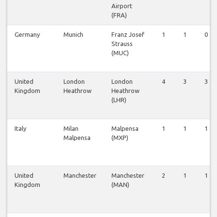
Airport
(FRA)
Germany
Munich
Franz Josef
1
1
0
Strauss
(MUC)
United
London
London
4
3
3
Kingdom
Heathrow
Heathrow
(LHR)
Italy
Milan
Malpensa
1
1
1
Malpensa
(MXP)
United
Manchester
Manchester
2
1
1
Kingdom
(MAN)