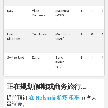
Italy
Milan
Malpensa
1
1
1
Malpensa
(MXP)
United
Manchester
Manchester
1
0
1
Kingdom
(MAN)
Switzerland
Zurich
Zürich-
1
1
1
Kloten
(ZRH)
正在规划假期或商务旅行...
提前预订
在 Helsinki 机场 租车
节省大
量资金。