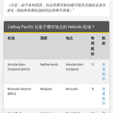
（注意：由于各种原因，到达和离开航站楼可能并且确实会发生
变化 - 请始终查看机场的到达和离开屏幕）
”
Cathay Pacific 往返于哪些地点的 Helsinki 机场？
机场
国家
地点
每
航
周
班
航
班
Amsterdam-
Netherlands
Amsterdam
11
查
Schiphol (AMS)
Schiphol
看
航
班
Brussels Airport
Belgium
Brussels
8
查
(BRU)
看
航
班