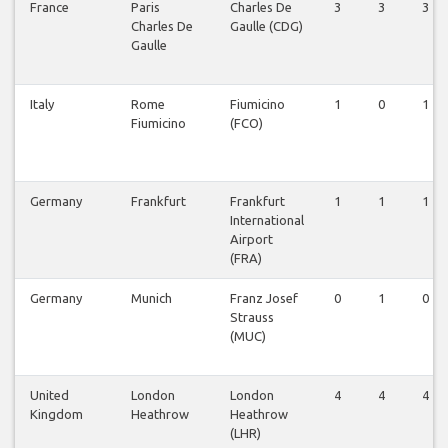
France
Paris
Charles De
3
3
3
Charles De
Gaulle (CDG)
Gaulle
Italy
Rome
Fiumicino
1
0
1
Fiumicino
(FCO)
Germany
Frankfurt
Frankfurt
1
1
1
International
Airport
(FRA)
Germany
Munich
Franz Josef
0
1
0
Strauss
(MUC)
United
London
London
4
4
4
Kingdom
Heathrow
Heathrow
(LHR)