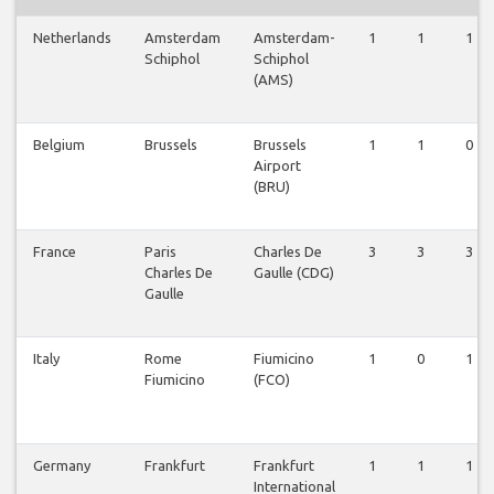
Netherlands
Amsterdam
Amsterdam-
1
1
1
Schiphol
Schiphol
(AMS)
Belgium
Brussels
Brussels
1
1
0
Airport
(BRU)
France
Paris
Charles De
3
3
3
Charles De
Gaulle (CDG)
Gaulle
Italy
Rome
Fiumicino
1
0
1
Fiumicino
(FCO)
Germany
Frankfurt
Frankfurt
1
1
1
International