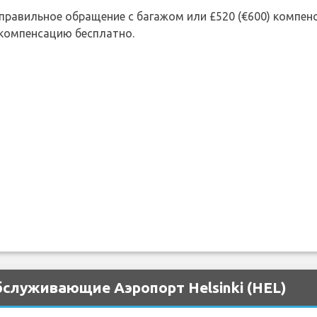
 неправильное обращение с багажом или £520 (€600) компе
 компенсацию бесплатно.
бслуживающие Аэропорт Helsinki (HEL)