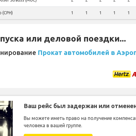
Josef Strauss (MUC)
2
2
2
2
2
p (CPH)
1
1
1
1
1
уска или деловой поездки...
онирование
Прокат автомобилей в Аэроп
Ваш рейс был задержан или отмене
Вы можете иметь право на получение компенсац
человека в вашей группе.