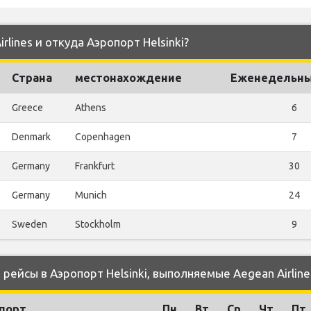
rlines и откуда Аэропорт Helsinki?
Страна
местонахождение
Еженедельны
Greece
Athens
6
Denmark
Copenhagen
7
Germany
Frankfurt
30
Germany
Munich
24
Sweden
Stockholm
9
ейсы в Аэропорт Helsinki, выполняемые Aegean Airline
порт
Пн
Вт
Ср
Чт
Пт