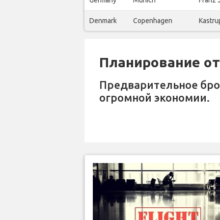
Germany
Munich
Franz 
Denmark
Copenhagen
Kastru
Планирование отп
Предварительное бр
огромной экономии.