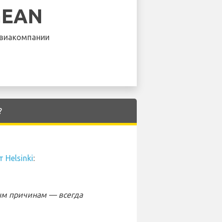
GEAN
виакомпании
?
 Helsinki
:
ым причинам — всегда