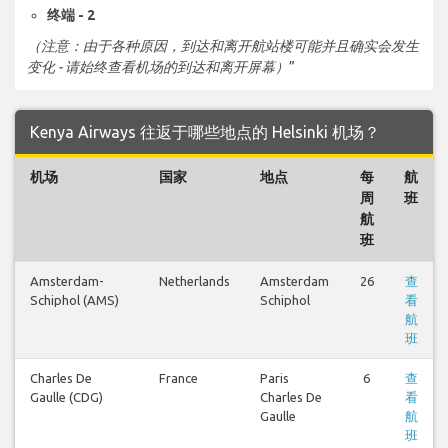
终端 - 2
（注意：由于各种原因，到达和离开航站楼可能并且确实会发生
变化 - 请始终查看机场的到达和离开屏幕）
”
Kenya Airways 往返于哪些地点的 Helsinki 机场？
机场
国家
地点
每
航
周
班
航
班
Amsterdam-
Netherlands
Amsterdam
26
查
Schiphol (AMS)
Schiphol
看
航
班
Charles De
France
Paris
6
查
Gaulle (CDG)
Charles De
看
Gaulle
航
班