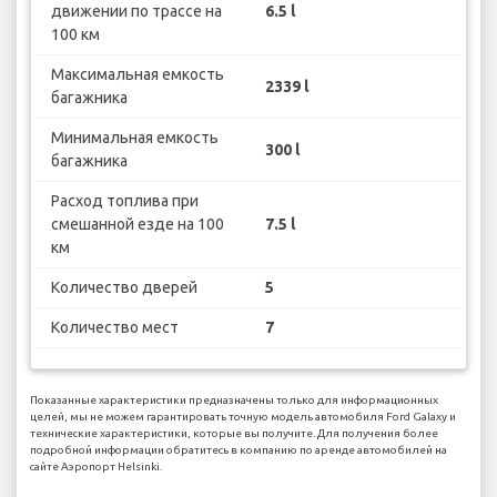
движении по трассе на
6.5 l
100 км
Максимальная емкость
2339 l
багажника
Минимальная емкость
300 l
багажника
Расход топлива при
смешанной езде на 100
7.5 l
км
Количество дверей
5
Количество мест
7
Показанные характеристики предназначены только для информационных
целей, мы не можем гарантировать точную модель автомобиля Ford Galaxy и
технические характеристики, которые вы получите. Для получения более
подробной информации обратитесь в компанию по аренде автомобилей на
сайте Аэропорт Helsinki.