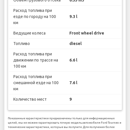
Объем грузового отсека
6.55 m3
Расход топлива при
езде по городу на 100
9.3 l
км
Ведущие колеса
Front wheel drive
Топливо
diesel
Расход топлива при
движении по трассе на
6.6 l
100 км
Расход топлива при
смешанной езде на 100
7.6 l
км
Количество мест
9
Показанные характеристики предназначены только для информационных
целей, мы не можем гарантировать точную модель автомобиля Ford Tourneo и
технические характеристики, которые вы получите. Для получения более