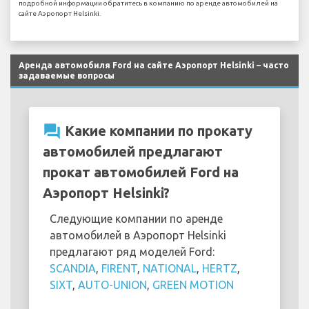
подробной информации обратитесь в компанию по аренде автомобилей на
сайте Аэропорт Helsinki.
Аренда автомобиля Ford на сайте Аэропорт Helsinki – часто
задаваемые вопросы
question_answer
Какие компании по прокату
автомобилей предлагают
прокат автомобилей Ford на
Аэропорт Helsinki?
Следующие компании по аренде
автомобилей в Аэропорт Helsinki
предлагают ряд моделей Ford:
SCANDIA
,
FIRENT
,
NATIONAL
,
HERTZ
,
SIXT
,
AUTO-UNION
,
GREEN MOTION