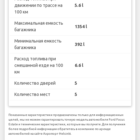
движении по трассе на
5.6 l
100 км
Максимальная емкость
1354 l
багажника
Минимальная емкость
392 l
багажника
Расход топлива при
смешанной езде на 100
6.6 l
км
Количество дверей
5
Количество мест
5
Показанные характеристики предназначены только для информационных
целей, мы не можем гарантировать точную модель автомобиля Ford Focus
Estate и технические характеристики, которые вы получите. Для получения
более подробной информации обратитесь в компанию по аренде
автомобилей на сайте Аэропорт Helsinki.