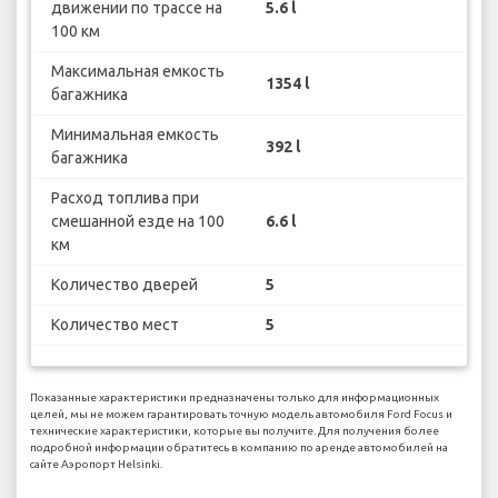
движении по трассе на
5.6 l
100 км
Максимальная емкость
1354 l
багажника
Минимальная емкость
392 l
багажника
Расход топлива при
смешанной езде на 100
6.6 l
км
Количество дверей
5
Количество мест
5
Показанные характеристики предназначены только для информационных
целей, мы не можем гарантировать точную модель автомобиля Ford Focus и
технические характеристики, которые вы получите. Для получения более
подробной информации обратитесь в компанию по аренде автомобилей на
сайте Аэропорт Helsinki.