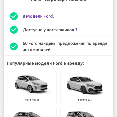
check_circle
8
Модели Ford
.
check_circle
Доступно у поставщиков
7
.
60 Ford найдены предложения по аренде
check_circle
автомобилей.
Популярные модели Ford в аренду:
Ford Fiesta
Ford Focus