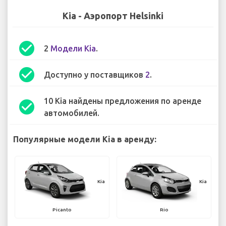
Kia - Аэропорт Helsinki
check_circle
2
Модели Kia
.
check_circle
Доступно у поставщиков
2
.
10 Kia найдены предложения по аренде
check_circle
автомобилей.
Популярные модели Kia в аренду:
Kia
Kia
Picanto
Rio