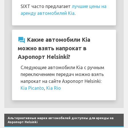
SIXT часто предлагает
лучшие цены на
аренду автомобилей Kia
.
question_answer
Какие автомобили Kia
можно взять напрокат в
Аэропорт Helsinki?
Следующие автомобили Kia с ручным
переключением передач можно взять
напрокат на сайте Аэропорт Helsinki:
Kia Picanto
,
Kia Rio
Альтернативные марки автомобилей доступны для аренды на
Аэропорт Helsinki