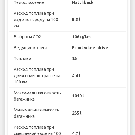
Телосложение
Hatchback
Расход топлива при
езде по городу на 100
5.3 l
км
Выбросы CO2
106 g/km
Ведущие колеса
Front wheel drive
Топливо
95
Расход топлива при
движении по трассе на
4.4 l
100 км
Максимальная емкость
1010 l
багажника
Минимальная емкость
255 l
багажника
Расход топлива при
смешанной езде на 100
4.7 l