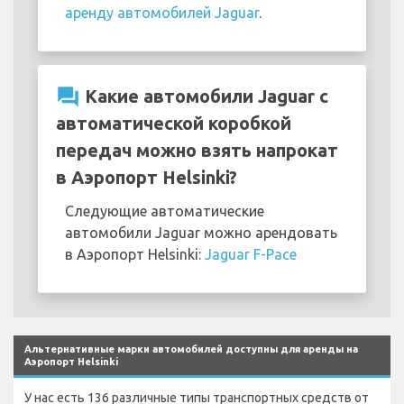
аренду автомобилей Jaguar
.
question_answer
Какие автомобили Jaguar с
автоматической коробкой
передач можно взять напрокат
в Аэропорт Helsinki?
Следующие автоматические
автомобили Jaguar можно арендовать
в Аэропорт Helsinki:
Jaguar F-Pace
Альтернативные марки автомобилей доступны для аренды на
Аэропорт Helsinki
У нас есть 136 различные типы транспортных средств от