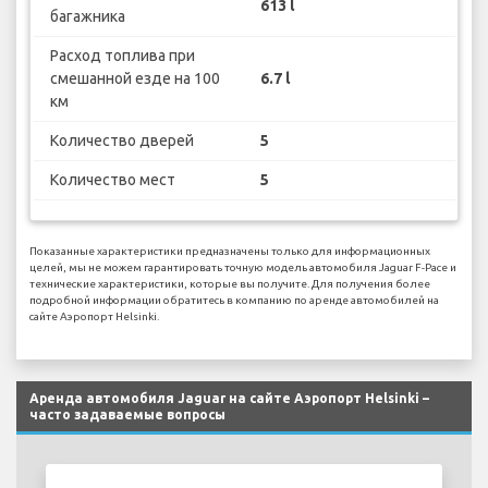
613 l
багажника
Расход топлива при
смешанной езде на 100
6.7 l
км
Количество дверей
5
Количество мест
5
Показанные характеристики предназначены только для информационных
целей, мы не можем гарантировать точную модель автомобиля Jaguar F-Pace и
технические характеристики, которые вы получите. Для получения более
подробной информации обратитесь в компанию по аренде автомобилей на
сайте Аэропорт Helsinki.
Аренда автомобиля Jaguar на сайте Аэропорт Helsinki –
часто задаваемые вопросы