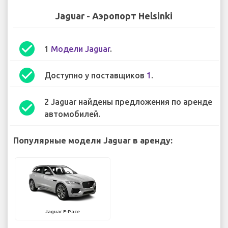
Jaguar - Аэропорт Helsinki
check_circle
1
Модели Jaguar
.
check_circle
Доступно у поставщиков
1
.
2 Jaguar найдены предложения по аренде
check_circle
автомобилей.
Популярные модели Jaguar в аренду:
Jaguar F-Pace