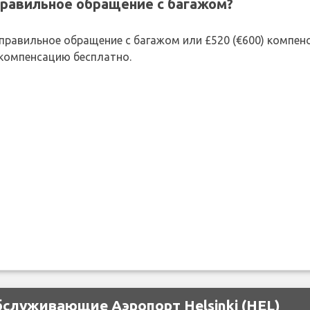
правильное обращение с багажом?
 неправильное обращение с багажом или £520 (€600) компе
 компенсацию бесплатно.
бслуживающие Аэропорт Helsinki (HEL)