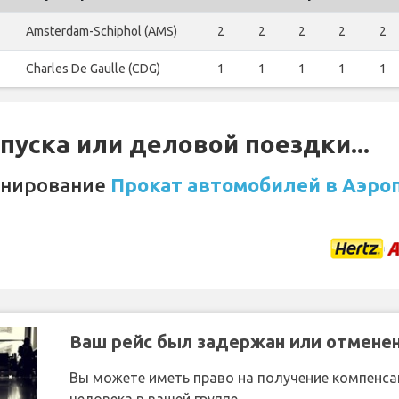
Amsterdam-Schiphol (AMS)
2
2
2
2
2
Charles De Gaulle (CDG)
1
1
1
1
1
уска или деловой поездки...
онирование
Прокат автомобилей в Аэроп
Ваш рейс был задержан или отмене
Вы можете иметь право на получение компенсац