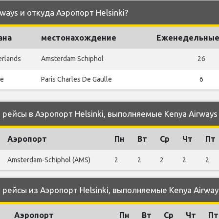
ways и откуда Аэропорт Helsinki?
ана
местонахождение
Еженедельные
erlands
Amsterdam Schiphol
26
ce
Paris Charles De Gaulle
6
ейсы в Аэропорт Helsinki, выполняемые Kenya Airways
Аэропорт
Пн
Вт
Ср
Чт
Пт
Amsterdam-Schiphol (AMS)
2
2
2
2
2
ейсы из Аэропорт Helsinki, выполняемые Kenya Airway
Аэропорт
Пн
Вт
Ср
Чт
Пт