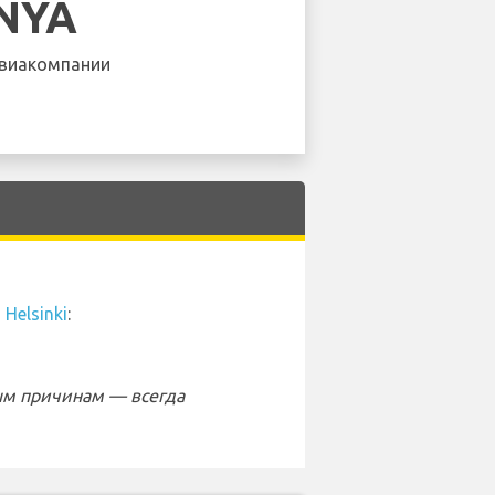
NYA
виакомпании
Helsinki
:
ым причинам — всегда