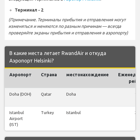
Терминал - 2
(Примечание. Терминалы прибытия и отправления могут
изменяться и меняются по разным причинам — всегда
проверяйте экраны прибытия и отправления в аэропорту)
В какие места летает RwandAir и откуда
Аэропорт Helsinki?
Аэропорт
Страна
местонахождение
Еженеде
рей
Doha (DOH)
Qatar
Doha
1
Istanbul
Turkey
Istanbul
2
Airport
(IST)