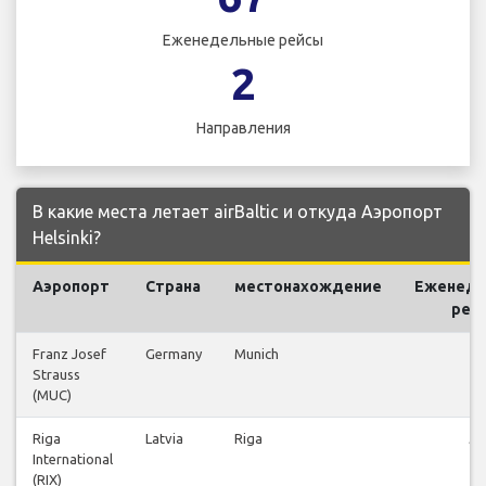
Еженедельные рейсы
2
Направления
В какие места летает airBaltic и откуда Аэропорт
Helsinki?
Аэропорт
Страна
местонахождение
Еженеде
рей
Franz Josef
Germany
Munich
14
Strauss
(MUC)
Riga
Latvia
Riga
53
International
(RIX)